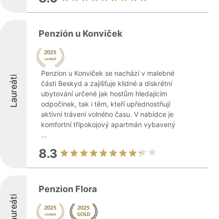
Penzión u Konviček
Penzion u Konviček se nachází v malebné
Laureáti
části Beskyd a zajišťuje klidné a diskrétní
ubytování určené jak hostům hledajícím
odpočinek, tak i těm, kteří upřednostňují
aktivní trávení volného času. V nabídce je
komfortní třípokojový apartmán vybavený
...
8.3
Penzion Flora
Laureáti