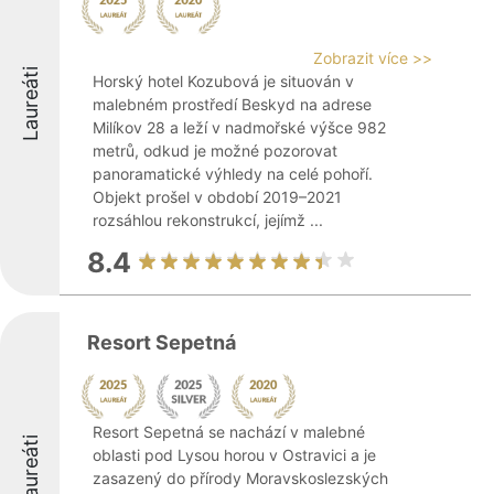
Zobrazit více >>
Laureáti
Horský hotel Kozubová je situován v
malebném prostředí Beskyd na adrese
Milíkov 28 a leží v nadmořské výšce 982
metrů, odkud je možné pozorovat
panoramatické výhledy na celé pohoří.
Objekt prošel v období 2019–2021
rozsáhlou rekonstrukcí, jejímž ...
8.4
Resort Sepetná
Resort Sepetná se nachází v malebné
Laureáti
oblasti pod Lysou horou v Ostravici a je
zasazený do přírody Moravskoslezských