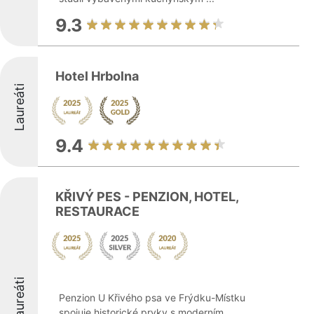
9.3
Hotel Hrbolna
Laureáti
9.4
KŘIVÝ PES - PENZION, HOTEL,
RESTAURACE
Laureáti
Penzion U Křivého psa ve Frýdku-Místku
spojuje historické prvky s moderním