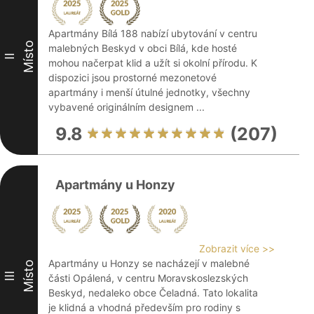
Apartmány Bílá 188 nabízí ubytování v centru
Místo
malebných Beskyd v obci Bílá, kde hosté
II
mohou načerpat klid a užít si okolní přírodu. K
dispozici jsou prostorné mezonetové
apartmány i menší útulné jednotky, všechny
vybavené originálním designem ...
9.8
(207)
Apartmány u Honzy
Zobrazit více >>
Apartmány u Honzy se nacházejí v malebné
Místo
III
části Opálená, v centru Moravskoslezských
Beskyd, nedaleko obce Čeladná. Tato lokalita
je klidná a vhodná především pro rodiny s