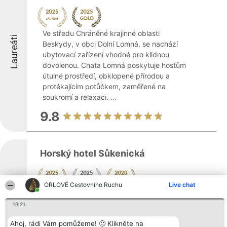
Ve středu Chráněné krajinné oblasti
Laureáti
Beskydy, v obci Dolní Lomná, se nachází
ubytovací zařízení vhodné pro klidnou
dovolenou. Chata Lomná poskytuje hostům
útulné prostředí, obklopené přírodou a
protékajícím potůčkem, zaměřené na
soukromí a relaxaci. ...
9.8
Horský hotel Sůkenická
ORLOVÉ Cestovního Ruchu
Live chat
Zobrazit více >>
13:21
Ahoj, rádi Vám pomůžeme! 🙂 Klikněte na