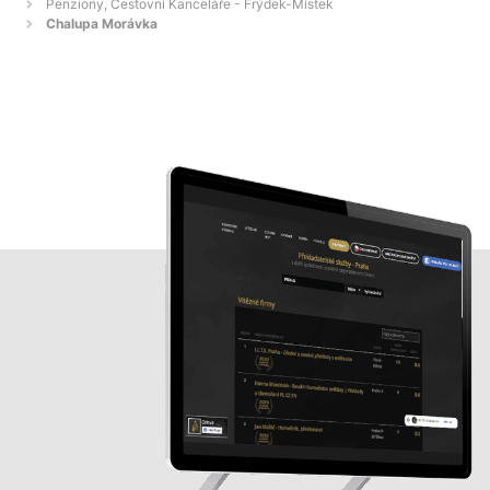
Penziony, Cestovní Kanceláře - Frýdek-Místek
Chalupa Morávka