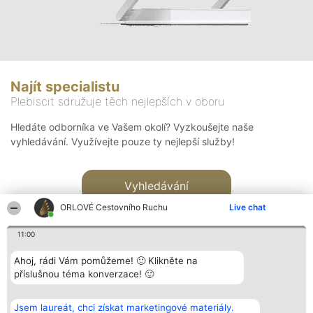
Najít specialistu
Plebiscit sdružuje těch nejlepších v oboru
Hledáte odborníka ve Vašem okolí? Vyzkoušejte naše
vyhledávání. Využívejte pouze ty nejlepší služby!
Vyhledávání
ORLOVÉ Cestovního Ruchu
Live chat
11:00
Ahoj, rádi Vám pomůžeme! 🙂 Klikněte na
příslušnou téma konverzace! 🙂
Organizátor hlasování
Plebiscyt
Kontakt
Bright Side Solutions sp. z o.
Vítězové
Kontakt
Jsem laureát, chci získat marketingové materiály.
o. sp. k.
Seznam všech