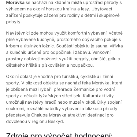
Morávka
se nachází na klidném místě uprostřed přírody s
výhledem na okolní horskou krajinu a lesy. Ubytovací
zařízení poskytuje zázemí pro rodiny s dětmi i skupinové
pobyty.
Návštěvníci zde mohou využít komfortní vybavení, včetně
plně vybavené kuchyně, prostorného obývacího pokoje s
krbem a útulných ložnic. Součástí objektu je sauna, vířivka
a kulečník určené pro odpočinek i zábavu. Venkovní
prostory nabízejí možnost využití pergoly, ohniště, grilu a
dětského hřiště s pískovištěm a houpačkou.
Okolní oblast je vhodná pro turistiku, cyklistiku i zimní
sporty. V blízkosti objektu se nachází řeka Morávka, která
je oblíbená mezi rybáři, přehrada Žermanice pro vodní
sporty a několik lyžařských středisek. Kulturní aktivity
umožňují návštěvy hradů nebo muzeí v okolí. Díky spojení
soukromí, rozsáhlé nabídky vybavení a blízkosti přírody
představuje Chalupa Morávka atraktivní destinaci pro
dovolenou v regionu Beskyd.
Zdroje pro výpočet hodnocení: