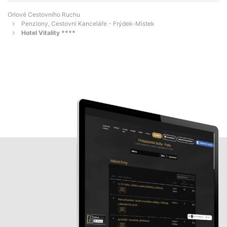
Orlové Cestovního Ruchu
Penziony, Cestovní Kanceláře - Frýdek-Místek
Hotel Vitality ****