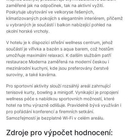
zaměřené jak na odpočinek, tak na aktivní vyžití.
Poskytuje ubytování ve velkoryse řešených,
klimatizovaných pokojích s elegantním interiérem, přičemž
u vybraných je součástí i balkon nabízející pohled na
okolní horské vrcholy.
V hotelu je k dispozici střešní wellness centrum, jehož
součástí je vířivka a bazén s aqua barem, což hostům
umožňuje maximální relaxaci. K dalším službám patří
restaurace Moderna zaměřená na moderní českou i
mezinárodní kuchyni, kde jsou preferovány čerstvé
suroviny, a také kavárna.
Pro sportovní aktivity slouží rozsáhlý areál zahrnující
tenisové kurty, bowling a minigolf. Vynikající je propojení
wellness péče s nabídkou sportovních možností, které
hotel na trhu výrazně odlišuje. Pravidelně bývá využíván i
pro pořádání konferencí a firemních setkání.
Samozřejmostí je bezplatné Wi-Fi v celém areálu.
Zdroje pro výpočet hodnocení: