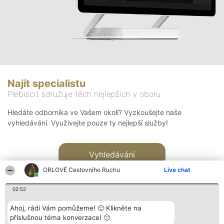
Najít specialistu
Plebiscit sdružuje těch nejlepších v oboru
Hledáte odborníka ve Vašem okolí? Vyzkoušejte naše
vyhledávání. Využívejte pouze ty nejlepší služby!
Vyhledávání
ORLOVÉ Cestovního Ruchu
Live chat
02:52
Ahoj, rádi Vám pomůžeme! 🙂 Klikněte na
příslušnou téma konverzace! 🙂