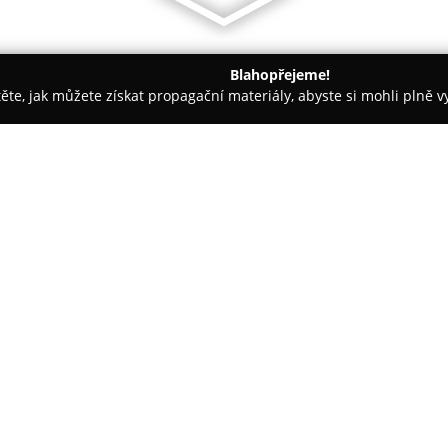
Blahopřejeme!
těte, jak můžete získat propagační materiály, abyste si mohli plně 
nceláře - Frýdek-Místek
Kemp pod Husarůvkou
O společnosti:
Kemp pod Husarůvkou
je sit
Soběšovice, která se nachází v t
poskytuje klidné prostředí vho
dovolenou, s přímým přístupem
Zobrazit více >>
umístěných v blízkosti vody, pří
klidnější části kempu.
Pláž, obklopená betonovými pa