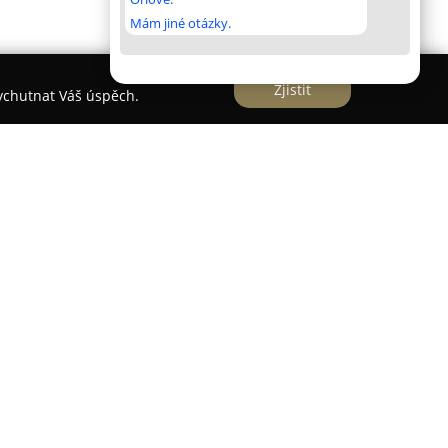
Mám jiné otázky.
Zjistit
vychutnat Váš úspěch.
uován na břehu Žermanické přehrady v obci
uristické oblasti Beskydy – Valašsko. Areál
dné jak pro odpočinek, tak pro aktivně strávenou
 k vodní ploše. Ubytování je možné v karavanech
padně lze zvolit stanování či bivakování v zadní,
nely, disponuje pozvolným vstupem do vody, což