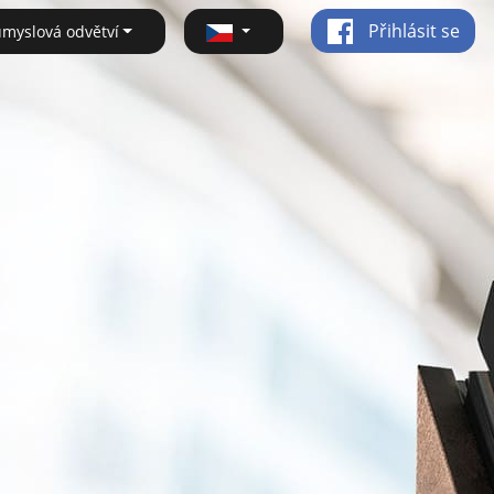
Přihlásit se
ůmyslová odvětví