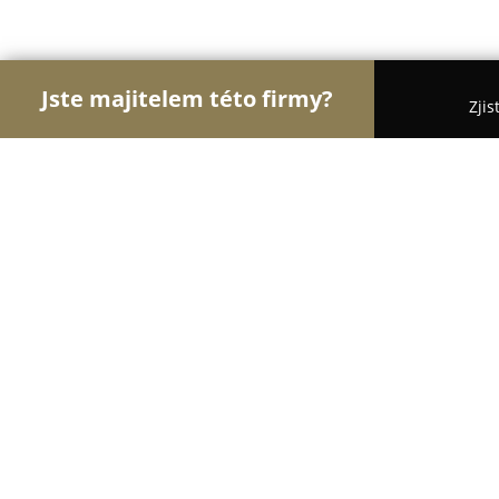
Jste majitelem této firmy?
Zjis
Orlové Cestovního Ruchu
Penziony, Cestovní Ka
Kemp pod Husarůvkou
8.3
(360)
Dolní Domaslavice, 739 38 Soběšovice