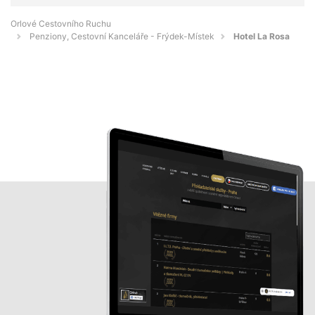
Orlové Cestovního Ruchu
Penziony, Cestovní Kanceláře - Frýdek-Místek
Hotel La Rosa