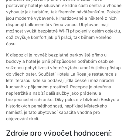
postavený hotel je situován v klidné části centra a vhodně
vyhovuje jak turistům, tak firemním návštěvníkům. Pokoje
jsou moderně vybavené, klimatizované a některé z nich
disponují balkonem či vířivou vanou. Ubytovaní mají
možnost využít bezplatné Wi-Fi připojení v celém objektu,
což zvyšuje komfort jak při práci, tak během volného
času.
K dispozici je rovněž bezplatné parkoviště přímo u
budovy a hotel je plně přizpůsoben potřebám osob se
sníženou pohyblivostí včetně výtahu umožňujícího přístup
do všech pater. Součástí Hotelu La Rosa je restaurace s
letní terasou, kde se podávají jídla české i mezinárodní
kuchyně v příjemném prostředí. Recepce je otevřena
nepřetržitě a nabízí další služby jako prádelnu a
bezpečnostní schránku. Díky poloze v blízkosti Beskyd a
historických pamětihodností, například Místeckého
náměstí, je tato ubytovací kapacita vhodná pro
objevování okolí.
Zdroje pro výpočet hodnocení: