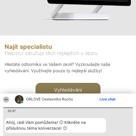
Najít specialistu
Plebiscit sdružuje těch nejlepších v oboru
Hledáte odborníka ve Vašem okolí? Vyzkoušejte naše
vyhledávání. Využívejte pouze ty nejlepší služby!
Vyhledávání
ORLOVÉ Cestovního Ruchu
Live chat
20:37
Ahoj, rádi Vám pomůžeme! 🙂 Klikněte na
příslušnou téma konverzace! 🙂
Organizátor hlasování
Plebiscyt
Kontakt