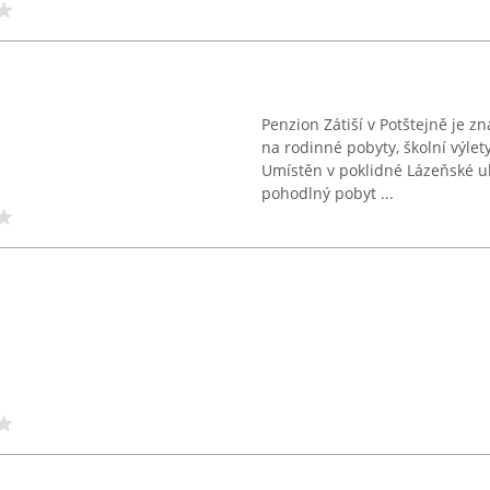
Penzion Zátiší v Potštejně je 
na rodinné pobyty, školní výlet
Umístěn v poklidné Lázeňské ul
pohodlný pobyt ...