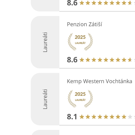
8.6
Penzion Zátiší
Laureáti
8.6
Kemp Western Vochtánka
Laureáti
8.1