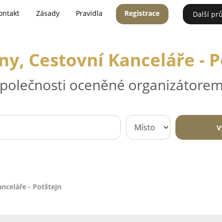
ontakt
Zásady
Pravidla
Registrace
Další pr
ny, Cestovní Kanceláře - P
 společnosti oceněné organizátorem
V
nceláře - Potštejn