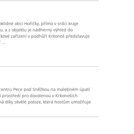
klidné obci Hořičky, přímo v srdci kraje
 a z objektu je nádherný výhled do
ičkové zařízení v podhůří Krkonoš představuje
...
v centru Pece pod Sněžkou na malebném úpatí
í prostředí pro dovolenou v Krkonoších.
ná díky skvělé poloze, která hostům umožňuje
.