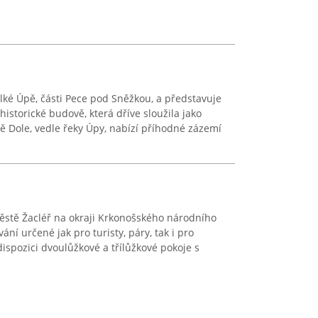
lké Úpě, části Pece pod Sněžkou, a představuje
historické budově, která dříve sloužila jako
vě Dole, vedle řeky Úpy, nabízí příhodné zázemí
ěstě Žacléř na okraji Krkonošského národního
ní určené jak pro turisty, páry, tak i pro
ispozici dvoulůžkové a třílůžkové pokoje s