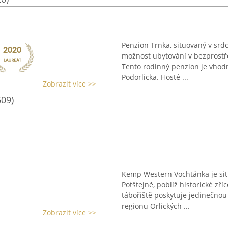
Penzion Trnka, situovaný v srd
možnost ubytování v bezprostře
Tento rodinný penzion je vhod
Podorlicka. Hosté ...
Zobrazit více >>
609)
Kemp Western Vochtánka je sit
Potštejně, poblíž historické zř
tábořiště poskytuje jedinečno
regionu Orlických ...
Zobrazit více >>