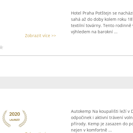
Hotel Praha Potštejn se nachází
sahá až do doby kolem roku 18
textilní továrny. Tento rodinn
výhledem na barokní ...
Zobrazit více >>
Autokemp Na koupališti leží v 
odpočinek i aktivní trávení v
přírody. Kemp je zasazen do po
nejen v komfortně ...