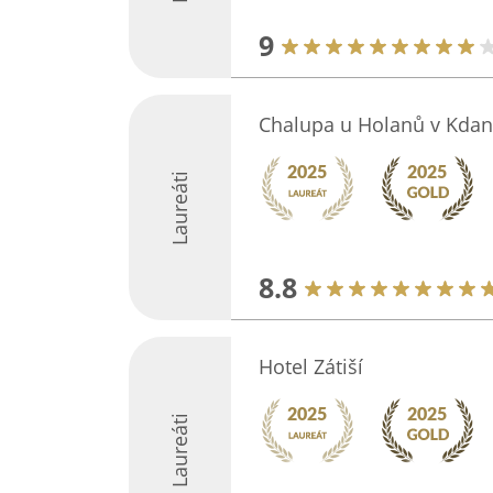
9
Chalupa u Holanů v Kdan
Laureáti
8.8
Hotel Zátiší
Laureáti