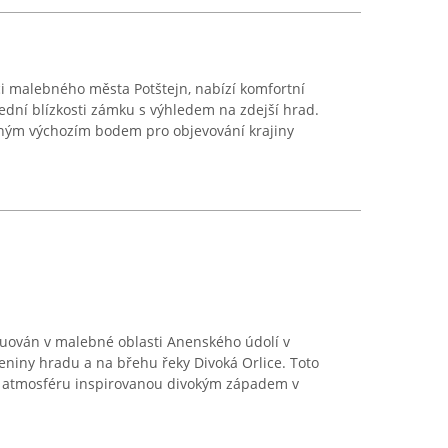
ci malebného města Potštejn, nabízí komfortní
dní blízkosti zámku s výhledem na zdejší hrad.
ným výchozím bodem pro objevování krajiny
uován v malebné oblasti Anenského údolí v
íceniny hradu a na břehu řeky Divoká Orlice. Toto
u atmosféru inspirovanou divokým západem v