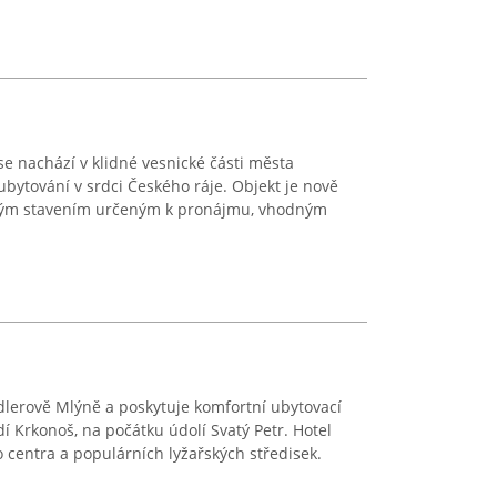
e nachází v klidné vesnické části města
ubytování v srdci Českého ráje. Objekt je nově
ým stavením určeným k pronájmu, vhodným
ndlerově Mlýně a poskytuje komfortní ubytovací
í Krkonoš, na počátku údolí Svatý Petr. Hotel
centra a populárních lyžařských středisek.