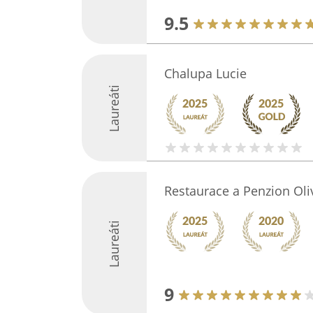
9.5
Chalupa Lucie
Laureáti
Restaurace a Penzion Oli
Laureáti
9