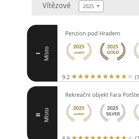
Vítězové
2025
Penzion pod Hradem
Místo
I
9.2
(
Rekreační objekt Fara Potšte
Místo
II
8.9
(