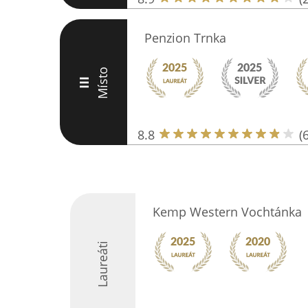
Penzion Trnka
Místo
III
8.8
(
Kemp Western Vochtánka
Laureáti