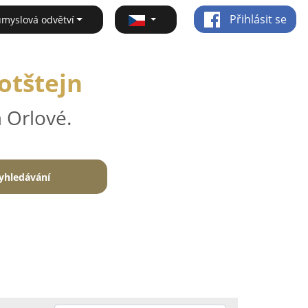
Přihlásit se
ůmyslová odvětví
otštejn
 Orlové.
yhledávání