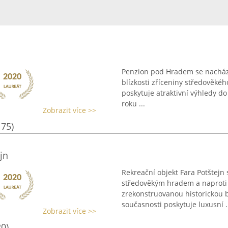
Penzion pod Hradem se nachází
blízkosti zříceniny středověk
poskytuje atraktivní výhledy do
roku ...
Zobrazit více >>
175)
jn
Rekreační objekt Fara Potštejn
středověkým hradem a naproti
zrekonstruovanou historickou bu
současnosti poskytuje luxusní .
Zobrazit více >>
20)