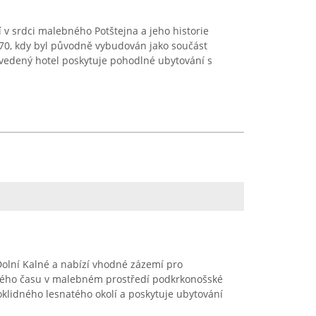
 v srdci malebného Potštejna a jeho historie
70, kdy byl původně vybudován jako součást
ě vedený hotel poskytuje pohodlné ubytování s
Dolní Kalné a nabízí vhodné zázemí pro
olného času v malebném prostředí podkrkonošské
klidného lesnatého okolí a poskytuje ubytování