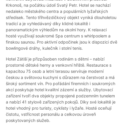
Krkonoš, na počátku údolí Svatý Petr. Hotel se nachází
nedaleko městského centra a populárních lyžařských
středisek. Tento tříhvězdičkový objekt vyniká dlouholetou
tradicí a je vyhledávaný díky klidné lokalitě i
panoramatickým výhledům na okolní hory. K relaxaci
hosté využívají soukromé Spa centrum s whirlpoolem a
finskou saunou. Pro aktivní odpočinek jsou k dispozici dvě
bowlingové dráhy, kulečník i stolní tenis.
Hotel Zátiší je přizpůsoben rodinám s dětmi – nabízí
prostorné dětské herny a venkovní hřiště. Restaurace s
kapacitou 75 osob a letní terasou servíruje moderní
českou a světovou kuchyni s důrazem na čerstvost a má
široký sortiment vín. Pro pořádání firemních i soukromých
akcí poskytuje hotel kvalitní zázemí a služby. Ubytovací
zařízení tvoří dva objekty propojené podzemním tunelem
a nabízí 41 stylově zařízených pokojů. Díky své lokalitě je
hotel vhodný pro turisty, cyklisty i lyžaře. Hosté oceňují
čistotu, vstřícnost personálu a celkovou úroveň
poskytovaných služeb.