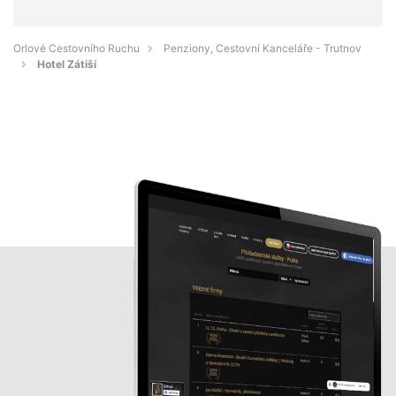
Orlové Cestovního Ruchu
Penziony, Cestovní Kanceláře - Trutnov
Hotel Zátiší