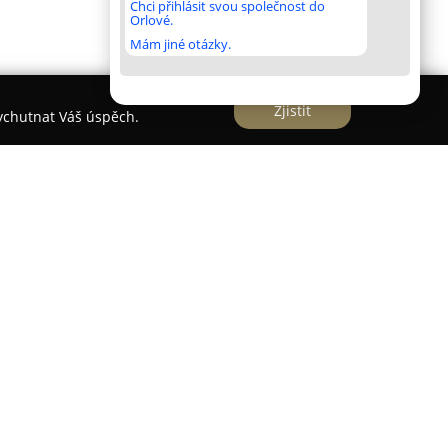
Chci přihlásit svou společnost do
Orlové.
Mám jiné otázky.
Zjistit
vychutnat Váš úspěch.
í v srdci malebného Potštejna a jeho historie
70, kdy byl původně vybudován jako součást
ě vedený hotel poskytuje pohodlné ubytování s
. století i ruiny středověkého hradu Potštejn,
mantické atmosféře pobytu.
známá svou kvalitní kuchyní a širokou nabídkou