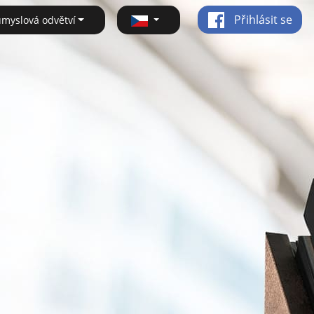
Přihlásit se
ůmyslová odvětví