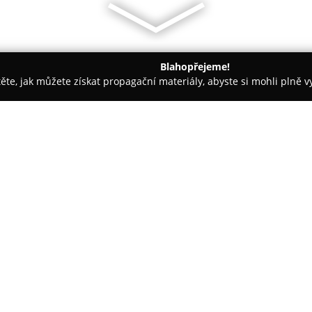
Blahopřejeme!
těte, jak můžete získat propagační materiály, abyste si mohli plně 
anceláře - Rychnov nad Kněžnou
Hotel Praha Potštejn
O společnosti:
Hotel Praha Potštejn
se nacház
sahá až do doby kolem roku 18
textilní továrny. Tento rodinn
výhledem na barokní zámek z 18
Zobrazit více >>
což přispívá k autentické a ro
Součástí hotelu je restaurace 