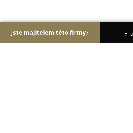
Jste majitelem této firmy?
Zjis
Orlové Cestovního Ruchu
Penziony, Cestovní K
Hotel Praha Potštejn
8.5
(1428)