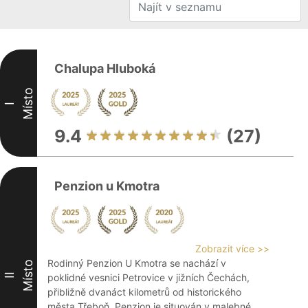
Chalupa Hluboká
Místo
I
9.4
(27)
Penzion u Kmotra
Zobrazit více >>
Rodinný Penzion U Kmotra se nachází v
Místo
II
poklidné vesnici Petrovice v jižních Čechách,
přibližně dvanáct kilometrů od historického
města Třeboň. Penzion je situován v malebné