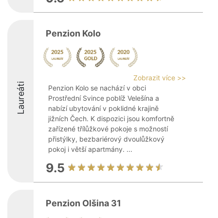
Penzion Kolo
Zobrazit více >>
Laureáti
Penzion Kolo se nachází v obci
Prostřední Svince poblíž Velešína a
nabízí ubytování v poklidné krajině
jižních Čech. K dispozici jsou komfortně
zařízené třílůžkové pokoje s možností
přistýlky, bezbariérový dvoulůžkový
pokoj i větší apartmány. ...
9.5
Penzion Olšina 31