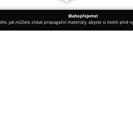
Blahopřejeme!
těte, jak můžete získat propagační materiály, abyste si mohli plně 
nceláře - Jindřichův Hradec
Odměny u Světa
O společnosti:
Ubytování Odměny u Světa
je
půvabné oblasti Třeboňska, lež
Třeboňsko, v bezprostřední blí
stezky "Cesta kolem Světa". Lo
Zobrazit více >>
cyklistiku, pěší turistiku, vodní
Objekt disponuje dvěma stylov
poskytují dostatek pohodlí a so
rybami, pískoviště určené děte