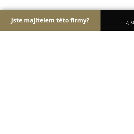
Jste majitelem této firmy?
Zjis
Orlové Cestovního Ruchu
Penziony, Cestovní Ka
Odměny u Světa
9.6
(46)
Třeboň, Odměny, Spolí 172