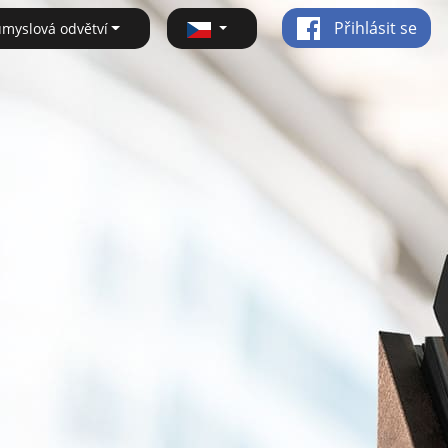
Přihlásit se
ůmyslová odvětví