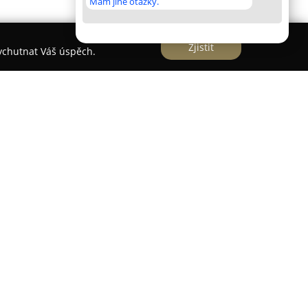
Mám jiné otázky.
Zjistit
vychutnat Váš úspěch.
 soukromé ubytovací zařízení situované v
ící uprostřed chráněné krajinné oblasti
zkosti rybníka Svět a přímo na trase naučné
kalita je vhodná zejména pro zájemce o rekreační
 sporty a koupání.
ě zařízenými a plně vybavenými apartmány, které
ukromí. Součástí areálu je zahradní jezírko s
m a možnost grilování pod pergolou s venkovní