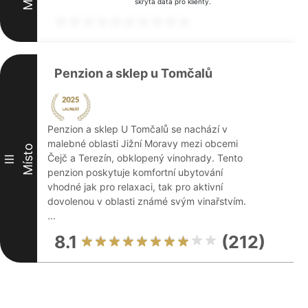
skryta data pro klienty.
Penzion a sklep u Tomčalů
Penzion a sklep U Tomčalů se nachází v
malebné oblasti Jižní Moravy mezi obcemi
Místo
Čejč a Terezín, obklopený vinohrady. Tento
III
penzion poskytuje komfortní ubytování
vhodné jak pro relaxaci, tak pro aktivní
dovolenou v oblasti známé svým vinařstvím.
...
8.1
(212)