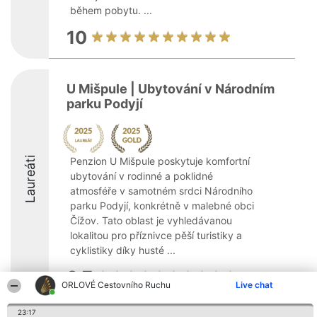
během pobytu. ...
10
U Mišpule | Ubytování v Národním
parku Podyjí
Laureáti
Penzion U Mišpule poskytuje komfortní
ubytování v rodinné a poklidné
atmosféře v samotném srdci Národního
parku Podyjí, konkrétně v malebné obci
Čížov. Tato oblast je vyhledávanou
lokalitou pro příznivce pěší turistiky a
cyklistiky díky husté ...
9.7
ORLOVÉ Cestovního Ruchu
Live chat
23:17