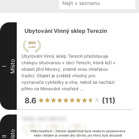
Ubytování Vinný sklep Terezín
Ubytování Vinný sklep Terezín představuje
Místo
chalupu situovanou v obci Terezín, která leží v
I
oblasti jižní Moravy, známé svou vinařskou
tradicí. Objekt je zvláště vhodný pro
vyznavače cyklistiky a vína, neboť se nachází
přímo na Moravské vinařské ...
8.6
(11)
Vítěz není aktivní
Místo
Vítěz neaktivní - činnost společnosti byla nedávno pozastavena
nebo vítězem je uveden jiný důvod, pro který byla dočasně
II