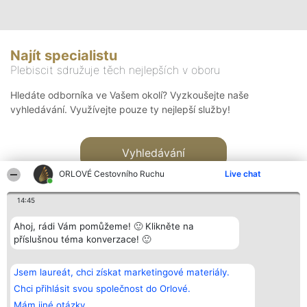
Najít specialistu
Plebiscit sdružuje těch nejlepších v oboru
Hledáte odborníka ve Vašem okolí? Vyzkoušejte naše
vyhledávání. Využívejte pouze ty nejlepší služby!
Vyhledávání
ORLOVÉ Cestovního Ruchu
Live chat
14:45
Ahoj, rádi Vám pomůžeme! 🙂 Klikněte na
příslušnou téma konverzace! 🙂
Organizátor hlasování
Plebiscyt
Kontakt
Bright Side Solutions sp. z o.
Vítězové
Kontakt
Jsem laureát, chci získat marketingové materiály.
o. sp. k.
Seznam všech
ul. Ruska 22
laureátů
Chci přihlásit svou společnost do Orlové.
Wrocław 50-079
Zásady
Mám jiné otázky.
KRS 0000749100 | Regon
Pravidla