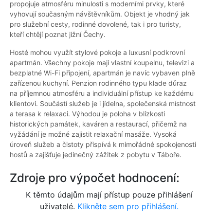
propojuje atmosféru minulosti s moderními prvky, které
vyhovují současným návštěvníkům. Objekt je vhodný jak
pro služební cesty, rodinné dovolené, tak i pro turisty,
kteří chtějí poznat jižní Čechy.
Hosté mohou využít stylové pokoje a luxusní podkrovní
apartmán. Všechny pokoje mají vlastní koupelnu, televizi a
bezplatné Wi-Fi připojení, apartmán je navíc vybaven plně
zařízenou kuchyní. Penzion rodinného typu klade důraz
na příjemnou atmosféru a individuální přístup ke každému
klientovi. Součástí služeb je i jídelna, společenská místnost
a terasa k relaxaci. Výhodou je poloha v blízkosti
historických památek, kaváren a restaurací, přičemž na
vyžádání je možné zajistit relaxační masáže. Vysoká
úroveň služeb a čistoty přispívá k mimořádné spokojenosti
hostů a zajišťuje jedinečný zážitek z pobytu v Táboře.
Zdroje pro výpočet hodnocení:
K těmto údajům mají přístup pouze přihlášení
uživatelé.
Klikněte sem pro přihlášení.