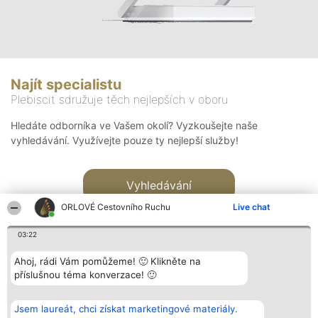
Najít specialistu
Plebiscit sdružuje těch nejlepších v oboru
Hledáte odborníka ve Vašem okolí? Vyzkoušejte naše
vyhledávání. Využívejte pouze ty nejlepší služby!
Vyhledávání
ORLOVÉ Cestovního Ruchu
Live chat
03:22
Ahoj, rádi Vám pomůžeme! 🙂 Klikněte na
příslušnou téma konverzace! 🙂
Organizátor hlasování
Plebiscyt
Kontakt
Bright Side Solutions sp. z o.
Vítězové
Kontakt
Jsem laureát, chci získat marketingové materiály.
o. sp. k.
Seznam všech