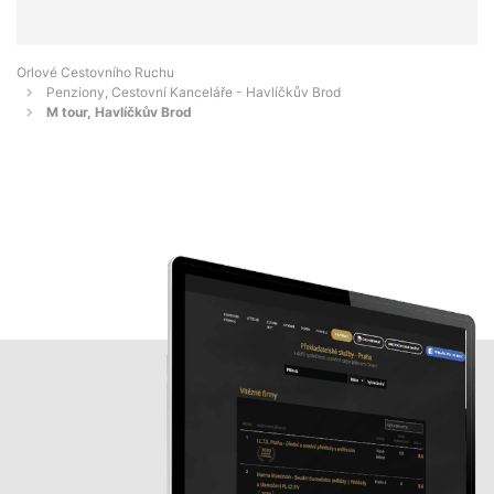
Orlové Cestovního Ruchu
Penziony, Cestovní Kanceláře - Havlíčkův Brod
M tour, Havlíčkův Brod