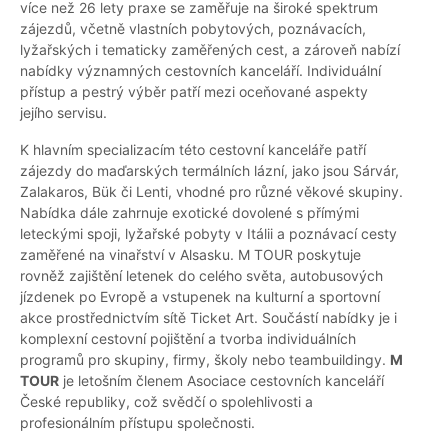
více než 26 lety praxe se zaměřuje na široké spektrum
zájezdů, včetně vlastních pobytových, poznávacích,
lyžařských i tematicky zaměřených cest, a zároveň nabízí
nabídky významných cestovních kanceláří. Individuální
přístup a pestrý výběr patří mezi oceňované aspekty
jejího servisu.
K hlavním specializacím této cestovní kanceláře patří
zájezdy do maďarských termálních lázní, jako jsou Sárvár,
Zalakaros, Bük či Lenti, vhodné pro různé věkové skupiny.
Nabídka dále zahrnuje exotické dovolené s přímými
leteckými spoji, lyžařské pobyty v Itálii a poznávací cesty
zaměřené na vinařství v Alsasku. M TOUR poskytuje
rovněž zajištění letenek do celého světa, autobusových
jízdenek po Evropě a vstupenek na kulturní a sportovní
akce prostřednictvím sítě Ticket Art. Součástí nabídky je i
komplexní cestovní pojištění a tvorba individuálních
programů pro skupiny, firmy, školy nebo teambuildingy.
M
TOUR
je letošním členem Asociace cestovních kanceláří
České republiky, což svědčí o spolehlivosti a
profesionálním přístupu společnosti.