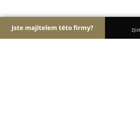
Jste majitelem této firmy?
Zjis
Orlové Cestovního Ruchu
Penziony, Cestovní Ka
Roubenka Polubný
8.6
(11)
Polubný, Horní Polubný č.p. 945
Zobrazit telefonní číslo