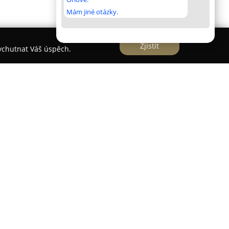
Mám jiné otázky.
Zjistit
vychutnat Váš úspěch.
bný
se nachází v malebné horské vesnici Horní
erských hor. Tato nově postavená chalupa z roku
í romantiku horského prostředí s prvky moderního
lohou představuje vhodnou volbu pro zájemce o
ě.
něna útulnost spolu s funkčně zařízenou kuchyní,
m a finskou saunou určenou k odpočinku. K