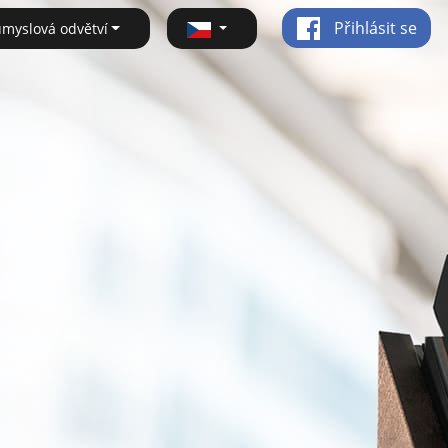
Přihlásit se
ůmyslová odvětví