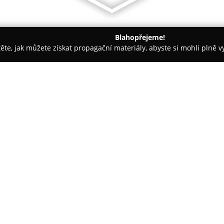
Blahopřejeme!
těte, jak můžete získat propagační materiály, abyste si mohli plně 
nceláře - Jablonec nad Nisou
Roubenka Polubný
O společnosti:
Luxusní objekt
Roubenka Polu
Polubný, situované v srdci Jiz
2017 citlivě propojuje tradičn
pohodlí. Svým vybavením a po
relaxaci i aktivní pobyt v přírod
V interiéru roubenky je zdůraz
podlahovým topením, kávovare