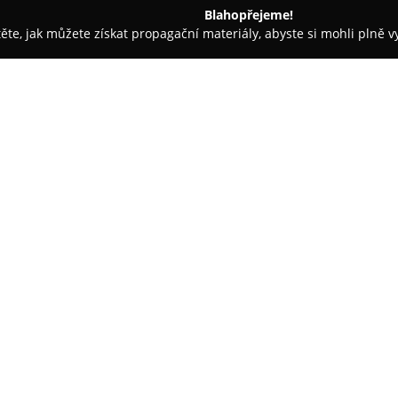
Blahopřejeme!
těte, jak můžete získat propagační materiály, abyste si mohli plně 
celáře - Karlovy Vary
Horská chata Arnika (Jungwirthovi)
O společnosti:
V oblasti Krušných hor, v male
Horská chata Arnika
. Tento p
osmi apartmánových pokojích, 
zázemím, sprchou a toaletou, c
srovnatelné s domácím prostřed
tak menší skupiny přátel.
Pro hosty je připravena řada za
televizorem, bezdrátového inter
hřiště vybavené trampolínou a 
nohejbalové hřiště, terasu s po