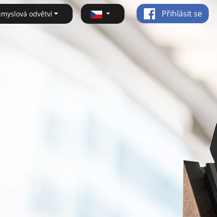
Přihlásit se
ůmyslová odvětví