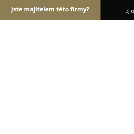
Jste majitelem této firmy?
Zjis
Orlové Cestovního Ruchu
Penziony, Cestovní Kan
Horská chata Arnika (Jungwirthovi)
8.9
(40)
Ostrov, Školská 70
Zobrazit telefonní číslo