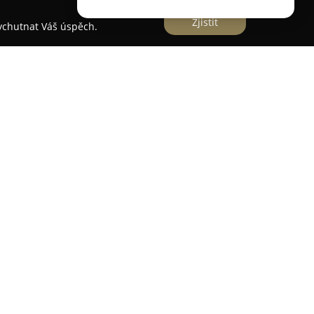
Zjistit
vychutnat Váš úspěch.
bné části Mariánská poblíž Jáchymova, se nachází
enzion poskytuje ubytování během celého roku v
z nichž každý je vybaven vlastním kuchyňským
ož zajišťuje návštěvníkům pohodlí a soukromí
ím. Celková kapacita je vhodná jak pro rodiny,
řízení, včetně společenské místnosti s
netu i parkoviště u objektu. Dětem je k dispozici
pískovištěm, dospělí mohou využít volejbalové či
sezením, ohništěm a grilem. Blízké okolí přináší