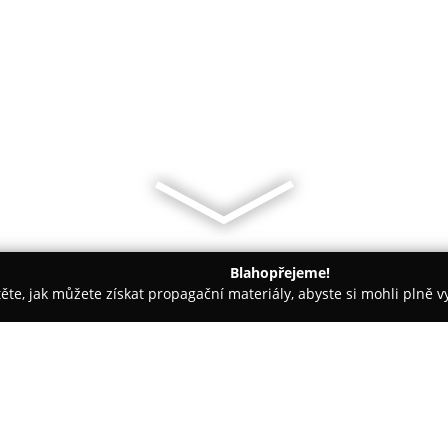
Blahopřejeme!
těte, jak můžete získat propagační materiály, abyste si mohli plně 
nceláře - Brno-venkov
Trenckova Rokle