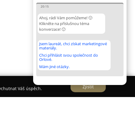
20:15
Ahoj, rádi Vám pomůžeme! 🙂
Klikněte na příslušnou téma
konverzace! 🙂
Jsem laureát, chci získat marketingové
materiály.
Chci přihlásit svou společnost do
Orlové.
Mám jiné otázky.
Zjistit
vychutnat Váš úspěch.