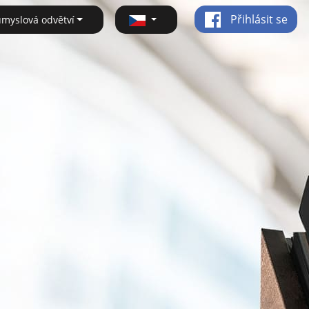
Přihlásit se
ůmyslová odvětví