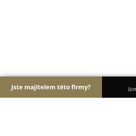
Jste majitelem této firmy?
Zjis
Orlové Cestovního Ruchu
Penziony, Cestovní Ka