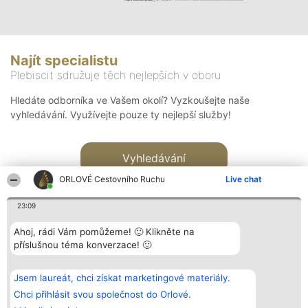
Najít specialistu
Plebiscit sdružuje těch nejlepších v oboru
Hledáte odborníka ve Vašem okolí? Vyzkoušejte naše
vyhledávání. Využívejte pouze ty nejlepší služby!
Vyhledávání
ORLOVÉ Cestovního Ruchu
Live chat
23:09
Ahoj, rádi Vám pomůžeme! 🙂 Klikněte na
příslušnou téma konverzace! 🙂
Organizátor hlasování
Plebiscyt
Kontakt
Bright Side Solutions sp. z o.
Vítězové
Kontakt
Jsem laureát, chci získat marketingové materiály.
o. sp. k.
Seznam všech
ul. Ruska 22
laureátů
Chci přihlásit svou společnost do Orlové.
Wrocław 50-079
Zásady