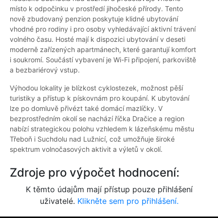
místo k odpočinku v prostředí jihočeské přírody. Tento
nově zbudovaný penzion poskytuje klidné ubytování
vhodné pro rodiny i pro osoby vyhledávající aktivní trávení
volného času. Hosté mají k dispozici ubytování v deseti
moderně zařízených apartmánech, které garantují komfort
i soukromí. Součástí vybavení je Wi-Fi připojení, parkoviště
a bezbariérový vstup.
Výhodou lokality je blízkost cyklostezek, možnost pěší
turistiky a přístup k pískovnám pro koupání. K ubytování
lze po domluvě přivézt také domácí mazlíčky. V
bezprostředním okolí se nachází říčka Dračice a region
nabízí strategickou polohu vzhledem k lázeňskému městu
Třeboň i Suchdolu nad Lužnicí, což umožňuje široké
spektrum volnočasových aktivit a výletů v okolí.
Zdroje pro výpočet hodnocení:
K těmto údajům mají přístup pouze přihlášení
uživatelé.
Klikněte sem pro přihlášení.