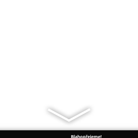
Blahopřejeme!