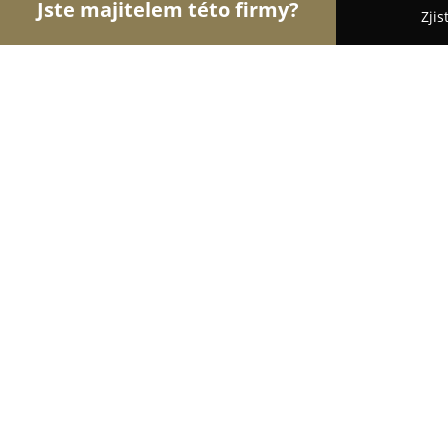
Jste majitelem této firmy?
Zjis
Orlové Cestovního Ruchu
Penziony, Cestovní Ka
Penzion a restaurace Poříčí
9.1
(1996)
Trutnov, Petříkovická 201
Zobrazit telefonní číslo