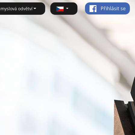
Přihlásit se
ůmyslová odvětví