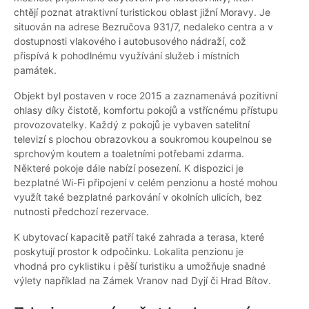
chtějí poznat atraktivní turistickou oblast jižní Moravy. Je
situován na adrese Bezručova 931/7, nedaleko centra a v
dostupnosti vlakového i autobusového nádraží, což
přispívá k pohodlnému využívání služeb i místních
památek.
Objekt byl postaven v roce 2015 a zaznamenává pozitivní
ohlasy díky čistotě, komfortu pokojů a vstřícnému přístupu
provozovatelky. Každý z pokojů je vybaven satelitní
televizí s plochou obrazovkou a soukromou koupelnou se
sprchovým koutem a toaletními potřebami zdarma.
Některé pokoje dále nabízí posezení. K dispozici je
bezplatné Wi-Fi připojení v celém penzionu a hosté mohou
využít také bezplatné parkování v okolních ulicích, bez
nutnosti předchozí rezervace.
K ubytovací kapacitě patří také zahrada a terasa, které
poskytují prostor k odpočinku. Lokalita penzionu je
vhodná pro cyklistiku i pěší turistiku a umožňuje snadné
výlety například na Zámek Vranov nad Dyjí či Hrad Bítov.