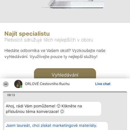
Najít specialistu
Plebiscit sdružuje těch nejlepších v oboru
Hledáte odborníka ve Vašem okolí? Vyzkoušejte naše
vyhledávání. Využívejte pouze ty nejlepší služby!
Vyhledávání
ORLOVÉ Cestovního Ruchu
Live chat
08:13
Ahoj, rádi Vám pomůžeme! 🙂 Klikněte na
příslušnou téma konverzace! 🙂
Organizátor hlasování
Plebiscyt
Kontakt
Bright Side Solutions sp. z o.
Vítězové
Kontakt
Jsem laureát, chci získat marketingové materiály.
o. sp. k.
Seznam všech