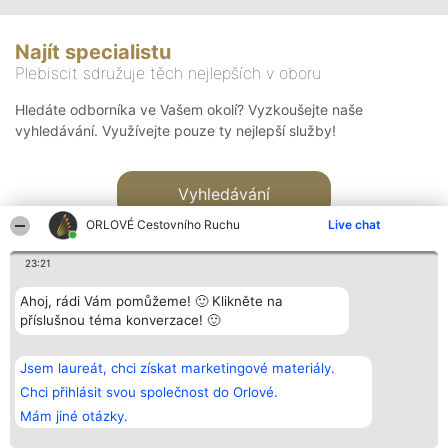
Najít specialistu
Plebiscit sdružuje těch nejlepších v oboru
Hledáte odborníka ve Vašem okolí? Vyzkoušejte naše
vyhledávání. Využívejte pouze ty nejlepší služby!
Vyhledávání
ORLOVÉ Cestovního Ruchu
Live chat
23:21
Ahoj, rádi Vám pomůžeme! 🙂 Klikněte na
příslušnou téma konverzace! 🙂
Organizátor hlasování
Plebiscyt
Kontakt
Bright Side Solutions sp. z o.
Vítězové
Kontakt
Jsem laureát, chci získat marketingové materiály.
o. sp. k.
Seznam všech
ul. Ruska 22
laureátů
Chci přihlásit svou společnost do Orlové.
Wrocław 50-079
Zásady
Mám jiné otázky.
KRS 0000749100 | Regon
Pravidla
381313360 | NIP 8943132676
Zásady
ochrany