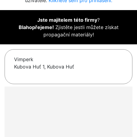
uživatelé.
Klikněte sem pro přihlášení.
Jste majitelem této firmy
?
Blahopřejeme!
Zjistěte jestli můžete získat
propagační materiály!
Vimperk
Kubova Huť 1, Kubova Huť