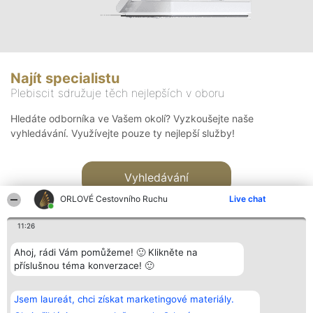
Najít specialistu
Plebiscit sdružuje těch nejlepších v oboru
Hledáte odborníka ve Vašem okolí? Vyzkoušejte naše
vyhledávání. Využívejte pouze ty nejlepší služby!
Vyhledávání
ORLOVÉ Cestovního Ruchu
Live chat
11:26
Ahoj, rádi Vám pomůžeme! 🙂 Klikněte na
příslušnou téma konverzace! 🙂
Organizátor hlasování
Plebiscyt
Kontakt
Bright Side Solutions sp. z o.
Vítězové
Kontakt
Jsem laureát, chci získat marketingové materiály.
o. sp. k.
Seznam všech
ul. Ruska 22
laureátů