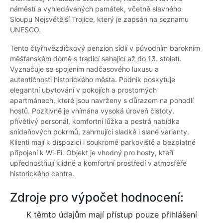
náměstí a vyhledávaných památek, včetně slavného
Sloupu Nejsvětější Trojice, který je zapsán na seznamu
UNESCO.
Tento čtyřhvězdičkový penzion sídlí v původním barokním
měšťanském domě s tradicí sahající až do 13. století.
Vyznačuje se spojením nadčasového luxusu a
autentičnosti historického města. Podnik poskytuje
elegantní ubytování v pokojích a prostorných
apartmánech, které jsou navrženy s důrazem na pohodlí
hostů. Pozitivně je vnímána vysoká úroveň čistoty,
přívětivý personál, komfortní lůžka a pestrá nabídka
snídaňových pokrmů, zahrnující sladké i slané varianty.
Klienti mají k dispozici i soukromé parkoviště a bezplatné
připojení k Wi-Fi. Objekt je vhodný pro hosty, kteří
upřednostňují klidné a komfortní prostředí v atmosféře
historického centra.
Zdroje pro výpočet hodnocení:
K těmto údajům mají přístup pouze přihlášení