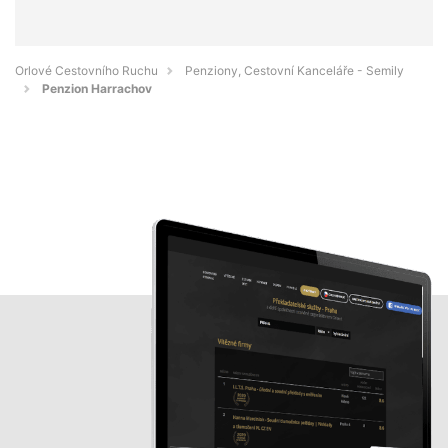
Orlové Cestovního Ruchu
Penziony, Cestovní Kanceláře - Semily
Penzion Harrachov