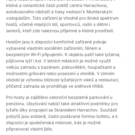
klidné a romantické části poblíž centra Harrachova,
autobusového nádraží a trasy vedoucí k Mumlavským
vodopádům. Toto zařízení je vhodné pro široké spektrum
hostů, včetně mladých lidí, sportovců, rodin s dětmi i
seniorů, kteří zde naleznou příjemné a klidné prostředí.
Hostům jsou k dispozici komfortně zařízené pokoje
vybavené vlastním sociálním zařízením, fénem a
bezplatným Wi-Fi připojením. K objektu patří také lyžárna,
půjčovna lyží i kol. V letních měsících je možné využít
velkou zahradu s bazénem, pískovištěm, houpačkami a
možnostmi grilování nebo posezení u ohniště. V zimním
období je výhodou blízkost lyžařských vleků a restaurací,
přičemž zahrada se proměňuje ve sněhové hřiště.
Pro hosty je zajištěno celoroční bezplatné parkování u
penzionu. Ubytování nabízí také atraktivní podmínky pro
lyžaře díky propojení se Skiareálem Harrachov. Součástí
pobytů jsou snídaně, často podávané formou bufetu, a k
dispozici je společenská místnost, kde je možné
připravovat vlastní jídlo.