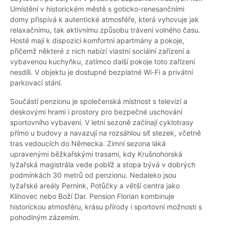
Umístění v historickém městě s goticko-renesančními
domy přispívá k autentické atmosféře, která vyhovuje jak
relaxačnímu, tak aktivnímu způsobu trávení volného času.
Hosté mají k dispozici komfortní apartmány a pokoje,
přičemž některé z nich nabízí vlastní sociální zařízení a
vybavenou kuchyňku, zatímco další pokoje toto zařízení
nesdílí. V objektu je dostupné bezplatné Wi-Fi a privátní
parkovací stání.
Součástí penzionu je společenská místnost s televizí a
deskovými hrami i prostory pro bezpečné uschování
sportovního vybavení. V letní sezoně začínají cyklotrasy
přímo u budovy a navazují na rozsáhlou síť stezek, včetně
tras vedoucích do Německa. Zimní sezona láká
upravenými běžkařskými trasami, kdy Krušnohorská
lyžařská magistrála vede poblíž a stopa bývá v dobrých
podmínkách 30 metrů od penzionu. Nedaleko jsou
lyžařské areály Pernink, Potůčky a větší centra jako
Klínovec nebo Boží Dar. Pension Florian kombinuje
historickou atmosféru, krásu přírody i sportovní možnosti s
pohodlným zázemím.