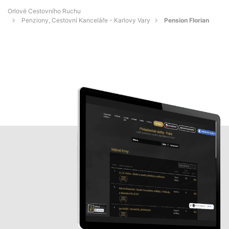
Orlové Cestovního Ruchu
Penziony, Cestovní Kanceláře - Karlovy Vary
Pension Florian