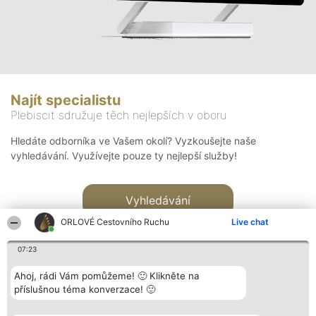
Najít specialistu
Plebiscit sdružuje těch nejlepších v oboru
Hledáte odborníka ve Vašem okolí? Vyzkoušejte naše
vyhledávání. Využívejte pouze ty nejlepší služby!
Vyhledávání
ORLOVÉ Cestovního Ruchu
Live chat
07:23
Ahoj, rádi Vám pomůžeme! 🙂 Klikněte na
příslušnou téma konverzace! 🙂
Organizátor hlasování
Plebiscyt
Kontakt
Bright Side Solutions sp. z o.
Vítězové
Kontakt