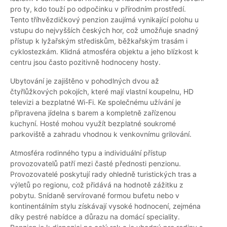
pro ty, kdo touží po odpočinku v přírodním prostředí.
Tento tříhvězdičkový penzion zaujímá vynikající polohu u
vstupu do nejvyšších českých hor, což umožňuje snadný
přístup k lyžařským střediskům, běžkařským trasám i
cyklostezkám. Klidná atmosféra objektu a jeho blízkost k
centru jsou často pozitivně hodnoceny hosty.
Ubytování je zajištěno v pohodlných dvou až
čtyřlůžkových pokojích, které mají vlastní koupelnu, HD
televizi a bezplatné Wi-Fi. Ke společnému užívání je
připravena jídelna s barem a kompletně zařízenou
kuchyní. Hosté mohou využít bezplatné soukromé
parkoviště a zahradu vhodnou k venkovnímu grilování.
Atmosféra rodinného typu a individuální přístup
provozovatelů patří mezi časté přednosti penzionu.
Provozovatelé poskytují rady ohledně turistických tras a
výletů po regionu, což přidává na hodnotě zážitku z
pobytu. Snídaně servírované formou bufetu nebo v
kontinentálním stylu získávají vysoké hodnocení, zejména
díky pestré nabídce a důrazu na domácí speciality.