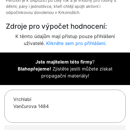
Penzion je k dispozici po celý rok a je vhodný pro rodiny s
dětmi, páry i jednotlivce, kteří chtějí spojit aktivní i
odpočinkovou dovolenou v Krkonoších.
Zdroje pro výpočet hodnocení:
K těmto údajům mají přístup pouze přihlášení
uživatelé.
Klikněte sem pro přihlášení.
Jste majitelem této firmy
?
Blahopřejeme!
Zjistěte jestli můžete získat
propagační materiály!
Vrchlabí
Vančurova 1484