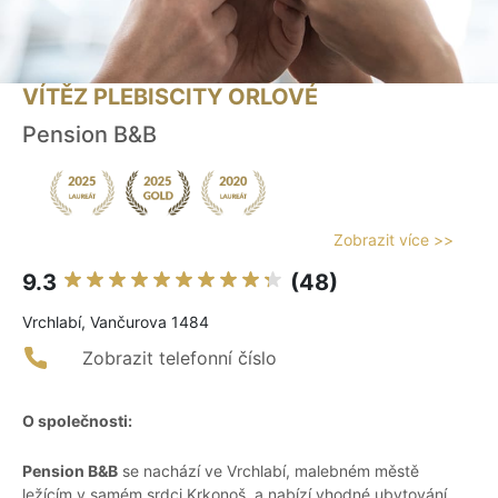
VÍTĚZ PLEBISCITY ORLOVÉ
Pension B&B
Zobrazit více >>
9.3
(48)
Vrchlabí, Vančurova 1484
Zobrazit telefonní číslo
O společnosti:
Pension B&B
se nachází ve Vrchlabí, malebném městě
ležícím v samém srdci Krkonoš, a nabízí vhodné ubytování