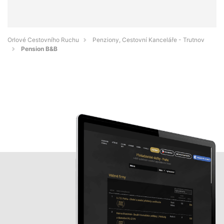
Orlové Cestovního Ruchu
Penziony, Cestovní Kanceláře - Trutnov
Pension B&B