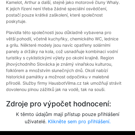
Kamelot, Arthur a další, stejně jako motorové čluny Whaly.
K jejich řízení není třeba žádné speciální osvědčení,
postačí pouze krátké zaškolení, které společnost
poskytuje.
Plavidla této společnosti jsou důkladně vybavena pro
větší pohodlí, včetně kuchyňky, chemického WC, lednice
a grilu. Některé modely jsou navíc opatřeny solárními
panely a držáky na kola, což usnadňuje kombinaci vodní
turistiky s cyklistickými výlety po okolní krajině. Region
jihovýchodního Slovácka je známý vinařskou kulturou,
folklórem a množstvím slunečných dnů. Okolí nabízí
historické památky a možnost odpočinku v malebné
přírodě. Služby firmy HausbotVilma.cz tak umožňují strávit
dovolenou plnou zážitků jak na vodě, tak na souši.
Zdroje pro výpočet hodnocení:
K těmto údajům mají přístup pouze přihlášení
uživatelé.
Klikněte sem pro přihlášení.