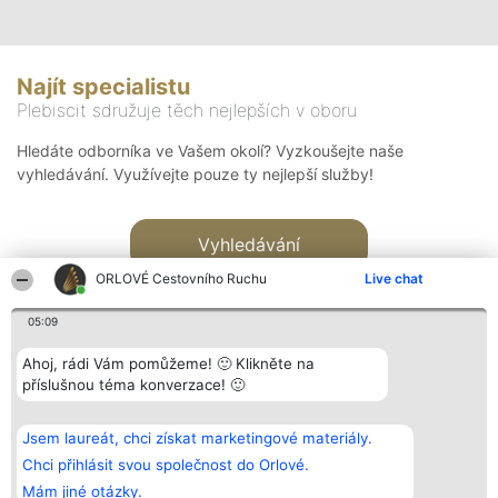
Najít specialistu
Plebiscit sdružuje těch nejlepších v oboru
Hledáte odborníka ve Vašem okolí? Vyzkoušejte naše
vyhledávání. Využívejte pouze ty nejlepší služby!
Vyhledávání
ORLOVÉ Cestovního Ruchu
Live chat
05:09
Ahoj, rádi Vám pomůžeme! 🙂 Klikněte na
příslušnou téma konverzace! 🙂
Organizátor hlasování
Plebiscyt
Kontakt
Bright Side Solutions sp. z o.
Vítězové
Kontakt
Jsem laureát, chci získat marketingové materiály.
o. sp. k.
Seznam všech
ul. Ruska 22
laureátů
Chci přihlásit svou společnost do Orlové.
Wrocław 50-079
Zásady
Mám jiné otázky.
KRS 0000749100 | Regon
Pravidla