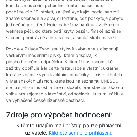
kouzla s moderním pohodlím. Tento secesní hotel,
pocházející z 19. století, zaujímá vynikající pozici naproti
známé kolonádě a Zpívající fontáně, což poskytuje pobytu
jedinečné prostředí. Hotel nabízí rozmanitou lázeňskou a
wellness péči, do které patří krytý bazén, římské lázně se
saunou, parní lázně a infrasauna, a široká škála masáží.
Pokoje v Palace Zvon jsou stylově vybavené a disponují
veškerými moderními prvky, které přispívají k
plnohodnotnému odpočinku. Kulturní i gastronomické
zážitky doplňuje à la carte restaurace a vlastní cukrárna,
která je známá svými kvalitními moučníky. Umístění hotelu
v Mariánských Lázních, které jsou na seznamu UNESCO,
spolu s jeho minulostí a úrovní služeb, představuje lákavou
volbu pro zájemce o lázeňství, odpočinek i kulturní zážitky
ve vyhlášené české lázeňské destinaci.
Zdroje pro výpočet hodnocení:
K těmto údajům mají přístup pouze přihlášení
uživatelé.
Klikněte sem pro přihlášení.