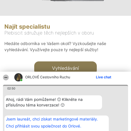
Najít specialistu
Plebiscit sdružuje těch nejlepších v oboru
Hledáte odborníka ve Vašem okolí? Vyzkoušejte naše
vyhledávání. Využívejte pouze ty nejlepší služby!
Vyhledávání
ORLOVÉ Cestovního Ruchu
Live chat
02:50
Ahoj, rádi Vám pomůžeme! 🙂 Klikněte na
příslušnou téma konverzace! 🙂
Organizátor hlasování
Plebiscyt
Kontakt
Bright Side Solutions sp. z o.
Vítězové
Kontakt
Jsem laureát, chci získat marketingové materiály.
o. sp. k.
Seznam všech
ul. Ruska 22
laureátů
Chci přihlásit svou společnost do Orlové.
Wrocław 50-079
Zásady