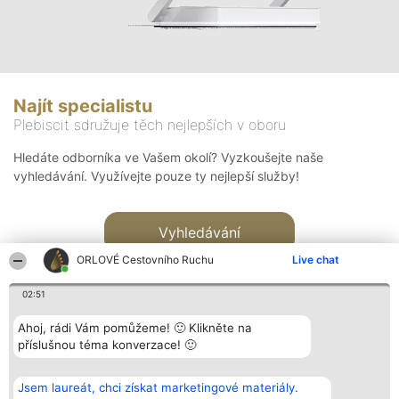
Najít specialistu
Plebiscit sdružuje těch nejlepších v oboru
Hledáte odborníka ve Vašem okolí? Vyzkoušejte naše
vyhledávání. Využívejte pouze ty nejlepší služby!
Vyhledávání
ORLOVÉ Cestovního Ruchu
Live chat
02:51
Ahoj, rádi Vám pomůžeme! 🙂 Klikněte na
příslušnou téma konverzace! 🙂
Organizátor hlasování
Plebiscyt
Kontakt
Bright Side Solutions sp. z o.
Vítězové
Kontakt
Jsem laureát, chci získat marketingové materiály.
o. sp. k.
Seznam všech