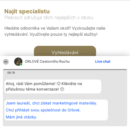
Najít specialistu
Plebiscit sdružuje těch nejlepších v oboru
Hledáte odborníka ve Vašem okolí? Vyzkoušejte naše
vyhledávání. Využívejte pouze ty nejlepší služby!
Vyhledávání
ORLOVÉ Cestovního Ruchu
Live chat
06:19
Ahoj, rádi Vám pomůžeme! 🙂 Klikněte na
příslušnou téma konverzace! 🙂
Organizátor hlasování
Plebiscyt
Kontakt
Bright Side Solutions sp. z o.
Vítězové
Kontakt
Jsem laureát, chci získat marketingové materiály.
o. sp. k.
Seznam všech
ul. Ruska 22
laureátů
Chci přihlásit svou společnost do Orlové.
Wrocław 50-079
Zásady
Mám jiné otázky.
KRS 0000749100 | Regon
Pravidla
381313360 | NIP 8943132676
Zásady
ochrany
osobních údajů