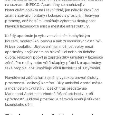
na seznam UNESCO. Apartmány se nacházejí v
historickém objektu na Hlavní třídě, jen několik kroků od
známé Zpívající fontány i kolonády s proslulými léčivými
prameny, což hostům umožňuje výbornou dostupnost
hlavních lázeňských míst a městské infrastruktury.
Každý apartmán je vybaven vlastním kuchyňským
koutem, moderní koupelnou a nabízí vysokorychlostní Wi-
Fi bez poplatku. Ubytovaní mají možnost volby mezi
apartmány s výhledem na hlavní ulici nebo do tichého
dvora; relaxační pobyt je zajištěn díky umístění v lázeňské
zóně. Pro rodiny nebo větší skupiny přátel lze apartmány
také propojit, což umožňuje větší flexibilitu při ubytování.
Návštěvníci zdůrazňují zejména vysokou úroveň čistoty,
prostornost i celkový komfort. Díky umístění v srdci města
a možnostem cyklistiky i pěších tras představuje
Marienbad Apartment vhodné řešení pro hosty, kteří
upřednostňují klidné prostředí a zároveň oceňují blízkost
lázeňského dění.