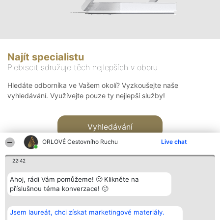
Najít specialistu
Plebiscit sdružuje těch nejlepších v oboru
Hledáte odborníka ve Vašem okolí? Vyzkoušejte naše
vyhledávání. Využívejte pouze ty nejlepší služby!
Vyhledávání
ORLOVÉ Cestovního Ruchu
Live chat
22:42
Ahoj, rádi Vám pomůžeme! 🙂 Klikněte na
příslušnou téma konverzace! 🙂
Organizátor hlasování
Plebiscyt
Kontakt
Bright Side Solutions sp. z o.
Vítězové
Kontakt
Jsem laureát, chci získat marketingové materiály.
o. sp. k.
Seznam všech