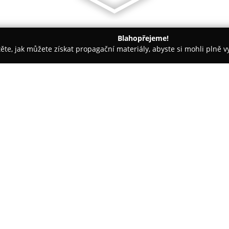
Blahopřejeme!
těte, jak můžete získat propagační materiály, abyste si mohli plně 
nceláře - Jindřichův Hradec
Malíkovský Dvůr
O společnosti:
Malíkovský dvůr
se nachází v 
Horní Pěna, Malíkov nad Nežár
ve stylu Bed&Breakfast, které j
skupinky přátel. K dispozici js
Zobrazit více >>
přičemž každá ubytovací jedno
originálním designem.
Pro milovníky aktivního odpočink