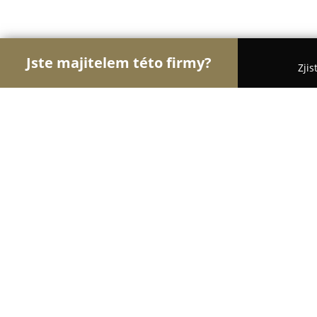
Jste majitelem této firmy?
Zjis
Orlové Cestovního Ruchu
Penziony, Cestovní Ka
Malíkovský Dvůr
9.8
(71)
Jindřichův Hradec, Malíkov nad Nežárkou 6