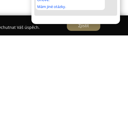
Mám jiné otázky.
Zjistit
vychutnat Váš úspěch.
malebné oblasti České Kanady, konkrétně v obci
kou. Tento penzion poskytuje celoroční ubytování
e vhodné pro jednotlivce, páry, rodiny s dětmi i
ou útulné pokoje a apartmány s vlastní koupelnou,
tka je zařízena v tradičním venkovském duchu s
u i klidné relaxace nabízí lokalita v okolí