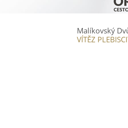
Malíkovský Dv
VÍTĚZ PLEBISC