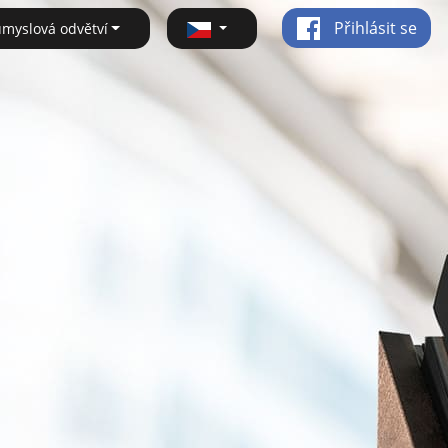
Přihlásit se
ůmyslová odvětví