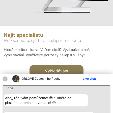
Najít specialistu
Plebiscit sdružuje těch nejlepších v oboru
Hledáte odborníka ve Vašem okolí? Vyzkoušejte naše
vyhledávání. Využívejte pouze ty nejlepší služby!
Vyhledávání
ORLOVÉ Cestovního Ruchu
Live chat
10:06
Ahoj, rádi Vám pomůžeme! 🙂 Klikněte na
příslušnou téma konverzace! 🙂
Organizátor hlasování
Plebiscyt
Kontakt
Bright Side Solutions sp. z o.
Vítězové
Kontakt