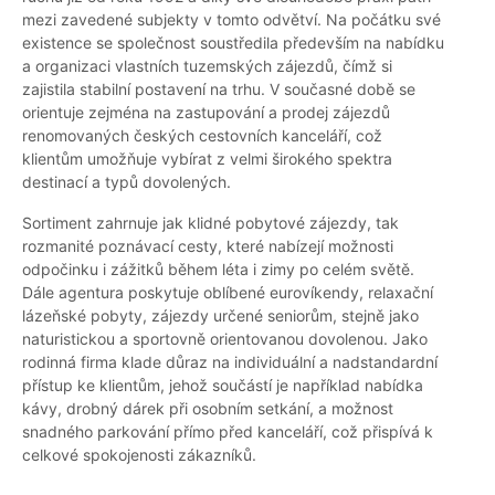
mezi zavedené subjekty v tomto odvětví. Na počátku své
existence se společnost soustředila především na nabídku
a organizaci vlastních tuzemských zájezdů, čímž si
zajistila stabilní postavení na trhu. V současné době se
orientuje zejména na zastupování a prodej zájezdů
renomovaných českých cestovních kanceláří, což
klientům umožňuje vybírat z velmi širokého spektra
destinací a typů dovolených.
Sortiment zahrnuje jak klidné pobytové zájezdy, tak
rozmanité poznávací cesty, které nabízejí možnosti
odpočinku i zážitků během léta i zimy po celém světě.
Dále agentura poskytuje oblíbené eurovíkendy, relaxační
lázeňské pobyty, zájezdy určené seniorům, stejně jako
naturistickou a sportovně orientovanou dovolenou. Jako
rodinná firma klade důraz na individuální a nadstandardní
přístup ke klientům, jehož součástí je například nabídka
kávy, drobný dárek při osobním setkání, a možnost
snadného parkování přímo před kanceláří, což přispívá k
celkové spokojenosti zákazníků.