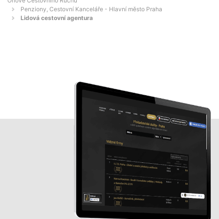
Orlové Cestovního Ruchu
Penziony, Cestovní Kanceláře - Hlavní město Praha
Lidová cestovní agentura