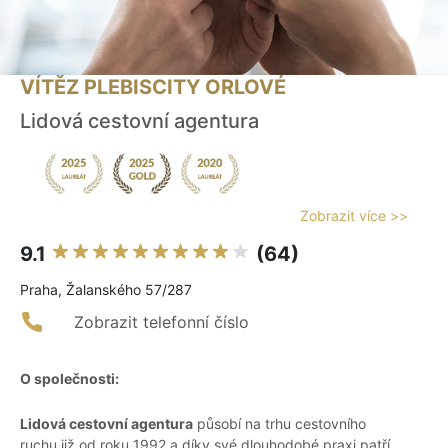
VÍTĚZ PLEBISCITY ORLOVÉ
Lidová cestovní agentura
Zobrazit více >>
9.1
(64)
Praha, Žalanského 57/287
Zobrazit telefonní číslo
O společnosti:
Lidová cestovní agentura
působí na trhu cestovního
ruchu již od roku 1992 a díky své dlouhodobé praxi patří