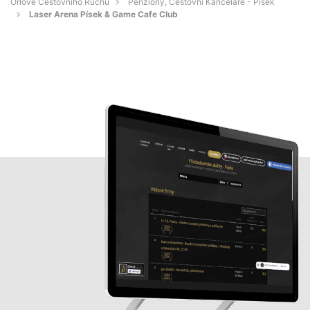
Orlové Cestovního Ruchu
Penziony, Cestovní Kanceláře - Písek
Laser Arena Písek & Game Cafe Club