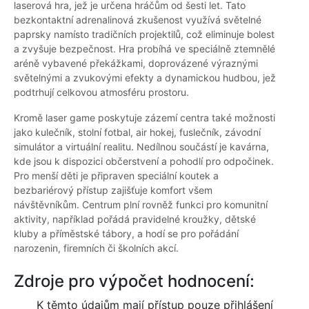
laserová hra, jež je určena hráčům od šesti let. Tato
bezkontaktní adrenalinová zkušenost využívá světelné
paprsky namísto tradičních projektilů, což eliminuje bolest
a zvyšuje bezpečnost. Hra probíhá ve speciálně ztemnělé
aréně vybavené překážkami, doprovázené výraznými
světelnými a zvukovými efekty a dynamickou hudbou, jež
podtrhují celkovou atmosféru prostoru.
Kromě laser game poskytuje zázemí centra také možnosti
jako kulečník, stolní fotbal, air hokej, fuslečník, závodní
simulátor a virtuální realitu. Nedílnou součástí je kavárna,
kde jsou k dispozici občerstvení a pohodlí pro odpočinek.
Pro menší děti je připraven speciální koutek a
bezbariérový přístup zajišťuje komfort všem
návštěvníkům. Centrum plní rovněž funkci pro komunitní
aktivity, například pořádá pravidelné kroužky, dětské
kluby a příměstské tábory, a hodí se pro pořádání
narozenin, firemních či školních akcí.
Zdroje pro výpočet hodnocení:
K těmto údajům mají přístup pouze přihlášení