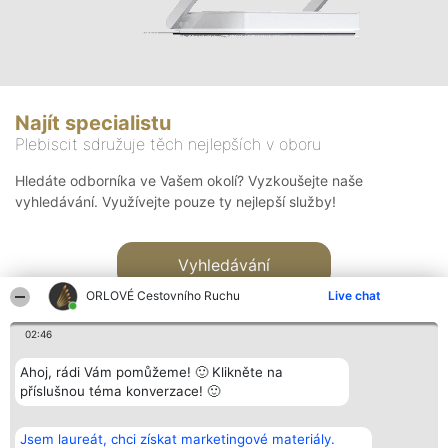
Najít specialistu
Plebiscit sdružuje těch nejlepších v oboru
Hledáte odborníka ve Vašem okolí? Vyzkoušejte naše
vyhledávání. Využívejte pouze ty nejlepší služby!
Vyhledávání
ORLOVÉ Cestovního Ruchu
Live chat
02:46
Ahoj, rádi Vám pomůžeme! 🙂 Klikněte na
příslušnou téma konverzace! 🙂
Organizátor hlasování
Plebiscyt
Kontakt
Bright Side Solutions sp. z o.
Vítězové
Kontakt
Jsem laureát, chci získat marketingové materiály.
o. sp. k.
Seznam všech