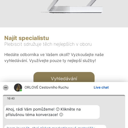
Najít specialistu
Plebiscit sdružuje těch nejlepších v oboru
Hledáte odborníka ve Vašem okolí? Vyzkoušejte naše
vyhledávání. Využívejte pouze ty nejlepší služby!
Vyhledávání
ORLOVÉ Cestovního Ruchu
Live chat
16:40
Ahoj, rádi Vám pomůžeme! 🙂 Klikněte na
příslušnou téma konverzace! 🙂
Organizátor hlasování
Plebiscyt
Kontakt
Bright Side Solutions sp. z o.
Vítězové
Kontakt