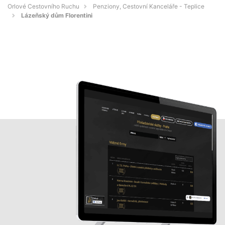
Orlové Cestovního Ruchu
Penziony, Cestovní Kanceláře - Teplice
Lázeňský dům Florentini