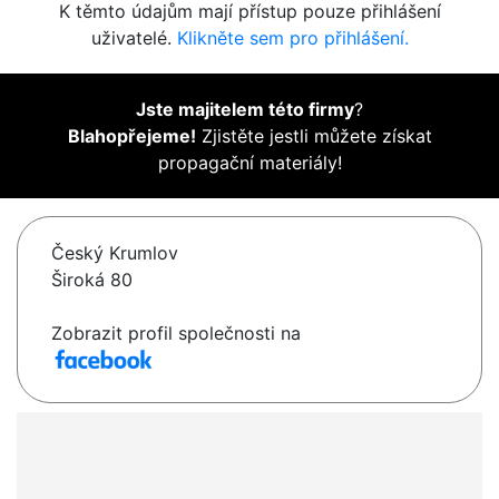
K těmto údajům mají přístup pouze přihlášení
uživatelé.
Klikněte sem pro přihlášení.
Jste majitelem této firmy
?
Blahopřejeme!
Zjistěte jestli můžete získat
propagační materiály!
Český Krumlov
Široká 80
Zobrazit profil společnosti na