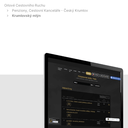
Orlové Cestovního Ruchu
Penziony, Cestovní Kanceláře - Český Krumlov
Krumlovský mlýn