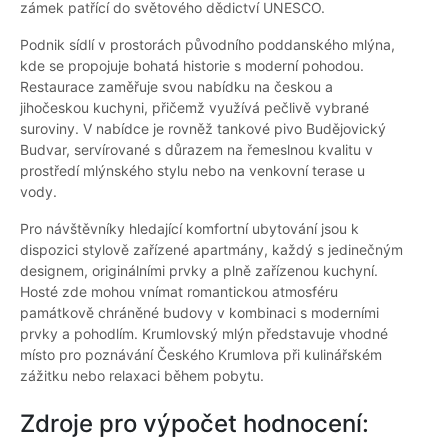
zámek patřící do světového dědictví UNESCO.
Podnik sídlí v prostorách původního poddanského mlýna,
kde se propojuje bohatá historie s moderní pohodou.
Restaurace zaměřuje svou nabídku na českou a
jihočeskou kuchyni, přičemž využívá pečlivě vybrané
suroviny. V nabídce je rovněž tankové pivo Budějovický
Budvar, servírované s důrazem na řemeslnou kvalitu v
prostředí mlýnského stylu nebo na venkovní terase u
vody.
Pro návštěvníky hledající komfortní ubytování jsou k
dispozici stylově zařízené apartmány, každý s jedinečným
designem, originálními prvky a plně zařízenou kuchyní.
Hosté zde mohou vnímat romantickou atmosféru
památkově chráněné budovy v kombinaci s moderními
prvky a pohodlím. Krumlovský mlýn představuje vhodné
místo pro poznávání Českého Krumlova při kulinářském
zážitku nebo relaxaci během pobytu.
Zdroje pro výpočet hodnocení: