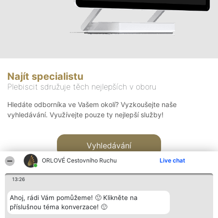
Najít specialistu
Plebiscit sdružuje těch nejlepších v oboru
Hledáte odborníka ve Vašem okolí? Vyzkoušejte naše
vyhledávání. Využívejte pouze ty nejlepší služby!
Vyhledávání
ORLOVÉ Cestovního Ruchu
Live chat
13:26
Ahoj, rádi Vám pomůžeme! 🙂 Klikněte na
příslušnou téma konverzace! 🙂
Organizátor hlasování
Plebiscyt
Kontakt