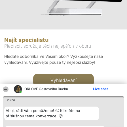
Najít specialistu
Plebiscit sdružuje těch nejlepších v oboru
Hledáte odborníka ve Vašem okolí? Vyzkoušejte naše
vyhledávání. Využívejte pouze ty nejlepší služby!
Vyhledávání
ORLOVÉ Cestovního Ruchu
Live chat
23:23
Ahoj, rádi Vám pomůžeme! 🙂 Klikněte na
příslušnou téma konverzace! 🙂
Organizátor hlasování
Plebiscyt
Kontakt
Bright Side Solutions sp. z o.
Vítězové
Kontakt