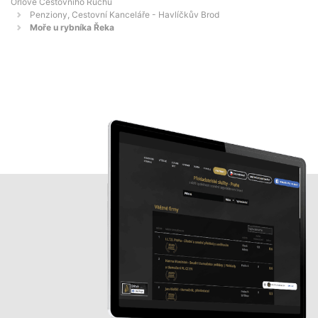
Orlové Cestovního Ruchu
Penziony, Cestovní Kanceláře - Havlíčkův Brod
Moře u rybníka Řeka