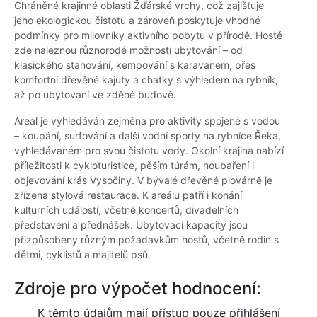
Chráněné krajinné oblasti Žďárské vrchy, což zajišťuje
jeho ekologickou čistotu a zároveň poskytuje vhodné
podmínky pro milovníky aktivního pobytu v přírodě. Hosté
zde naleznou různorodé možnosti ubytování – od
klasického stanování, kempování s karavanem, přes
komfortní dřevěné kajuty a chatky s výhledem na rybník,
až po ubytování ve zděné budově.
Areál je vyhledáván zejména pro aktivity spojené s vodou
– koupání, surfování a další vodní sporty na rybníce Řeka,
vyhledávaném pro svou čistotu vody. Okolní krajina nabízí
příležitosti k cykloturistice, pěším túrám, houbaření i
objevování krás Vysočiny. V bývalé dřevěné plovárně je
zřízena stylová restaurace. K areálu patří i konání
kulturních událostí, včetně koncertů, divadelních
představení a přednášek. Ubytovací kapacity jsou
přizpůsobeny různým požadavkům hostů, včetně rodin s
dětmi, cyklistů a majitelů psů.
Zdroje pro výpočet hodnocení:
K těmto údajům mají přístup pouze přihlášení