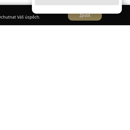
Zjistit
vychutnat Váš úspěch.
nice působí na trhu cestovního ruchu již více než
budovala pestrou nabídku zájezdů a dovolených.
 firma orientuje zejména na destinace v Řecku,
Santorini, Lefkada, Rhodos, Kos a Kréta. Nabídka
populárních evropských lokalitách, jako jsou
Španělsko a Slovensko.
nost zajišťuje i specializované výpravy,
 Norska.
JK Bus
nabízí komplexní cestovatelské
pobytové zájezdy i organizované turistické výlety.