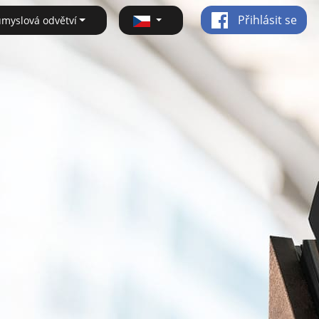
Přihlásit se
ůmyslová odvětví