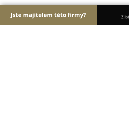
Jste majitelem této firmy?
Zjis
Orlové Cestovního Ruchu
Penziony, Cestovní Ka
JK Bus Jilemnice
8.2
(12)
Jilemnice, Dolení 303
Zobrazit telefonní číslo