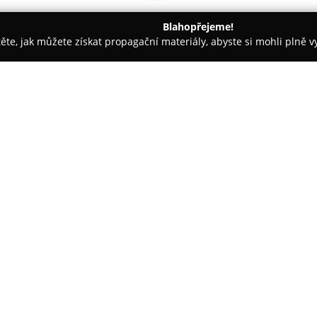
Blahopřejeme!
těte, jak můžete získat propagační materiály, abyste si mohli plně 
nceláře - Semily
JK Bus Jilemnice
O společnosti:
Cestovní agentura
JK Bus
Jilem
třicet let a za tuto dobu si vy
Díky rozsáhlým zkušenostem se
mezi které patří Korfu, Parga, 
zahrnuje také pobyty v dalších 
Itálie, Chorvatsko, Bulharsko, 
Kromě tradičních zájezdů společ
například rybářské výjezdy do
služby, které zahrnují klasické 