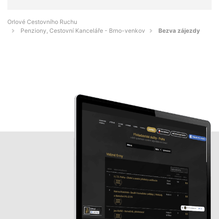
Orlové Cestovního Ruchu
Penziony, Cestovní Kanceláře - Brno-venkov
Bezva zájezdy