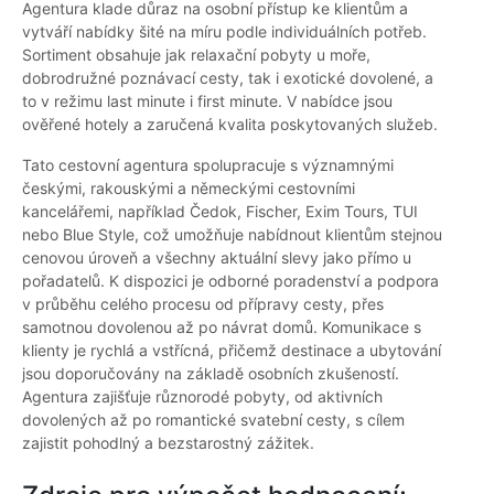
Agentura klade důraz na osobní přístup ke klientům a
vytváří nabídky šité na míru podle individuálních potřeb.
Sortiment obsahuje jak relaxační pobyty u moře,
dobrodružné poznávací cesty, tak i exotické dovolené, a
to v režimu last minute i first minute. V nabídce jsou
ověřené hotely a zaručená kvalita poskytovaných služeb.
Tato cestovní agentura spolupracuje s významnými
českými, rakouskými a německými cestovními
kancelářemi, například Čedok, Fischer, Exim Tours, TUI
nebo Blue Style, což umožňuje nabídnout klientům stejnou
cenovou úroveň a všechny aktuální slevy jako přímo u
pořadatelů. K dispozici je odborné poradenství a podpora
v průběhu celého procesu od přípravy cesty, přes
samotnou dovolenou až po návrat domů. Komunikace s
klienty je rychlá a vstřícná, přičemž destinace a ubytování
jsou doporučovány na základě osobních zkušeností.
Agentura zajišťuje různorodé pobyty, od aktivních
dovolených až po romantické svatební cesty, s cílem
zajistit pohodlný a bezstarostný zážitek.