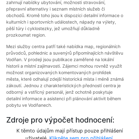
zahrnují nabídky ubytování, možnosti stravování,
přepravní alternativy i seznam místních služeb či
obchodů. Kromě toho jsou k dispozici detailní informace o
kulturních i sportovních událostech, nápady na výlety,
pěší túry i cyklostezky, jež umožňují důkladně
prozkoumat region.
Mezi služby centra patří také nabídka map, regionálních
průvodců, pohlednic a suvenýrů připomínajících návštěvu
Vodňan. V prodeji jsou publikace zaměřené na lokální
historii a místní zajímavosti. Zájemci mohou rovněž využít
možnost organizovaných komentovaných prohlídek
města, které odhalují zdejší historická místa i méně známá
zákoutí. Jednou z charakteristických předností centra je
odborný a vstřícný personál, jenž ochotně poskytuje
detailní informace a asistenci při plánování aktivit během
pobytu ve Vodňanech.
Zdroje pro výpočet hodnocení:
K těmto údajům mají přístup pouze přihlášení
uživatelé.
Klikněte sem pro přihlášení.