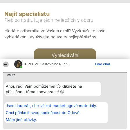
Najít specialistu
Plebiscit sdružuje těch nejlepších v oboru
Hledáte odborníka ve Vašem okolí? Vyzkoušejte naše
vyhledávání. Využívejte pouze ty nejlepší služby!
Vyhledávání
ORLOVÉ Cestovního Ruchu
Live chat
09:37
Ahoj, rádi Vám pomůžeme! 🙂 Klikněte na
příslušnou téma konverzace! 🙂
Organizátor hlasování
Plebiscyt
Kontakt
Bright Side Solutions sp. z o.
Vítězové
Kontakt
Jsem laureát, chci získat marketingové materiály.
o. sp. k.
Seznam všech
ul. Ruska 22
laureátů
Chci přihlásit svou společnost do Orlové.
Wrocław 50-079
Zásady
Mám jiné otázky.
KRS 0000749100 | Regon
Pravidla
381313360 | NIP 8943132676
Zásady
ochrany