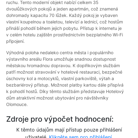
ruchu. Tento moderní objekt nabízí celkem 35
dvoulůžkových pokojů a jeden apartmán, což znamená
dohromady kapacitu 70 lůžek. Každý pokoj je vybaven
vlastní koupelnou a toaletou, televizí a lednicí, což hostům
přináší pohodlí během jejich pobytu. Přístup k internetu je
v celém hotelu zajištěn prostřednictvím bezplatného Wi-Fi
připojení.
Výhodná poloha nedaleko centra města i populárního
výstavního areálu Flora umožňuje snadnou dostupnost
městskou hromadnou dopravou. K doplňkovým službám
patří možnost stravování v hotelové restauraci, bezpečné
úschovny kol a motocyklů, vlastní parkoviště, výtah a
bezbariérový přístup. Možnost platby kartou dále přispívá
k pohodlí hostů. Díky těmto službám představuje Hotelový
dům atraktivní možnost ubytování pro návštěvníky
Olomouce.
Zdroje pro výpočet hodnocení:
K těmto údajům mají přístup pouze přihlášení
uživatelé.
Klikněte sem pro přihlášení.