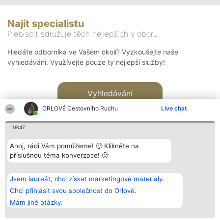
Najít specialistu
Plebiscit sdružuje těch nejlepších v oboru
Hledáte odborníka ve Vašem okolí? Vyzkoušejte naše
vyhledávání. Využívejte pouze ty nejlepší služby!
Vyhledávání
ORLOVÉ Cestovního Ruchu
Live chat
19:47
Ahoj, rádi Vám pomůžeme! 🙂 Klikněte na
příslušnou téma konverzace! 🙂
Organizátor hlasování
Plebiscyt
Kontakt
Bright Side Solutions sp. z o.
Vítězové
Kontakt
Jsem laureát, chci získat marketingové materiály.
o. sp. k.
Seznam všech
ul. Ruska 22
laureátů
Chci přihlásit svou společnost do Orlové.
Wrocław 50-079
Zásady
Mám jiné otázky.
KRS 0000749100 | Regon
Pravidla
381313360 | NIP 8943132676
Zásady
ochrany