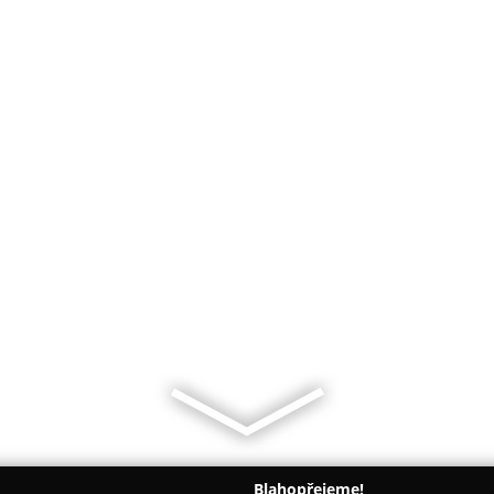
Blahopřejeme!