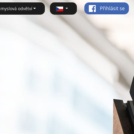
Přihlásit se
ůmyslová odvětví