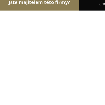
Jste majitelem této firmy?
Zjis
Orlové Cestovního Ruchu
Penziony, Cestovní Ka
Pilák
8.6
(341)
Žďár nad Sázavou, Zdar nad Sazavou
Zobrazit telefonní číslo