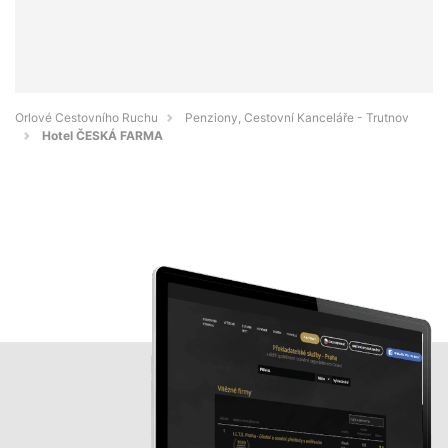
Orlové Cestovního Ruchu
Penziony, Cestovní Kanceláře - Trutnov
Hotel ČESKÁ FARMA