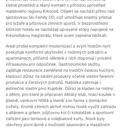
klidné prostředí a těsný kontakt s přírodou uprostřed
malebného regionu Krkonoš. Objekt se nachází přímo nad
sjezdovkou Ski Family DD, což umožňuje snadný přístup
pro lyžaře a příznivce zimních sportů. V bezprostřední
blízkosti hotelu se nacházejí upravené stopy napojené na
Krkonošskou magistrálu, které ocení zejména běžkaři.
Areál prošel kompletní modernizací a svým hostům nyní
poskytuje komfortní ubytování v rodinných pokojích a
apartmánech, přičemž některé z nich disponují i privátní
infrasaunou pro odpočinek. Gastronomické služby
zajišťuje restaurace zaměřená na tradiční českou kuchyni,
kladoucí důraz na lokální produkty včetně vlastní faremní
produkce a čerstvých pstruhů. Nabídka zahrnuje i
jedinečné vlastní pivo Kujebák. Důraz je kladen na rodiny
s dětmi, pro které je připraven dětský klub, hrací koutek v
jídelně, venkovní hřiště a menší zoo farma s domácími
zvířaty. Kromě zimních aktivit mohou hosté využít zahradu
s altánem a grilem, půjčovnu kol či koloběžek a sportovní
zařízení jako tenisové a volejbalové kurty. Nově byly
otevřeny pivní lázně s možností saunování a masážních