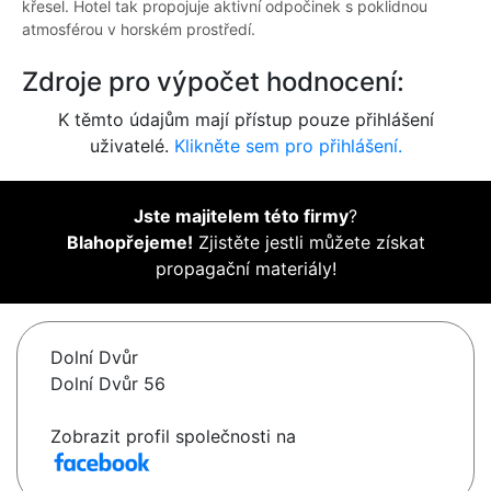
křesel. Hotel tak propojuje aktivní odpočinek s poklidnou
atmosférou v horském prostředí.
Zdroje pro výpočet hodnocení:
K těmto údajům mají přístup pouze přihlášení
uživatelé.
Klikněte sem pro přihlášení.
Jste majitelem této firmy
?
Blahopřejeme!
Zjistěte jestli můžete získat
propagační materiály!
Dolní Dvůr
Dolní Dvůr 56
Zobrazit profil společnosti na