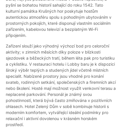
pyšní se bohatou historií sahající do roku 1542. Tato
kulturní památka Krušných hor poskytuje hostům
autentickou atmosféru spolu s pohodlným ubytováním v
prostorných pokojích, které disponují vlastním sociálním
zařízením, kabelovou televizí a bezplatným Wi-Fi
připojením.
Zařízení slouží jako výhodný výchozí bod pro celoroční
aktivity; v zimních měsících díky poloze v blízkosti
sjezdovek a běžeckých tratí, během léta pak pro turistiku
a cyklistiku. V restauraci hotelu i Lobby baru je k dispozici
široký výběr teplých a studených jídel včetně místních
specialit. Nabízené prostory jsou vhodné pro konání
svateb, rodinných setkání, společenských a firemních akcí
nebo školení. Hosté mají možnost využít venkovní terasu a
neplacené parkování. Personál je známý svou
pohostinností, která bývá často zmiňována v pozitivních
ohlasech. Hotel Zelený Dům v sobě kombinuje historii s
moderním komfortem, vytvářející ideální podmínky pro
relaxační i aktivní dovolenou v krásném horském
prostředí.