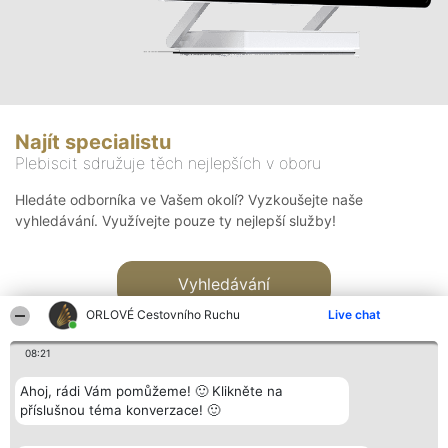
Najít specialistu
Plebiscit sdružuje těch nejlepších v oboru
Hledáte odborníka ve Vašem okolí? Vyzkoušejte naše
vyhledávání. Využívejte pouze ty nejlepší služby!
Vyhledávání
ORLOVÉ Cestovního Ruchu
Live chat
08:21
Ahoj, rádi Vám pomůžeme! 🙂 Klikněte na
příslušnou téma konverzace! 🙂
Organizátor hlasování
Plebiscyt
Kontakt
Bright Side Solutions sp. z o.
Vítězové
Kontakt