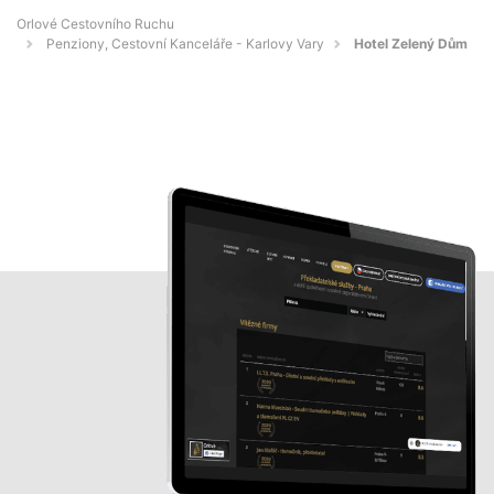
Orlové Cestovního Ruchu
Penziony, Cestovní Kanceláře - Karlovy Vary
Hotel Zelený Dům