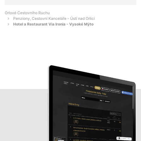
Orlové Cestovního Ruchu
Penziony, Cestovní Kanceláře - Ústí nad Orlicí
Hotel a Restaurant Via Ironia - Vysoké Mýto