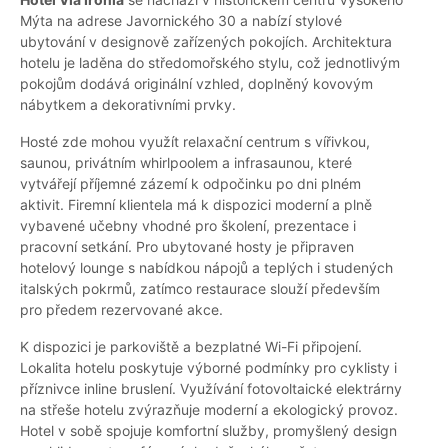
Mýta na adrese Javornického 30 a nabízí stylové
ubytování v designově zařízených pokojích. Architektura
hotelu je laděna do středomořského stylu, což jednotlivým
pokojům dodává originální vzhled, doplněný kovovým
nábytkem a dekorativními prvky.
Hosté zde mohou využít relaxační centrum s vířivkou,
saunou, privátním whirlpoolem a infrasaunou, které
vytvářejí příjemné zázemí k odpočinku po dni plném
aktivit. Firemní klientela má k dispozici moderní a plně
vybavené učebny vhodné pro školení, prezentace i
pracovní setkání. Pro ubytované hosty je připraven
hotelový lounge s nabídkou nápojů a teplých i studených
italských pokrmů, zatímco restaurace slouží především
pro předem rezervované akce.
K dispozici je parkoviště a bezplatné Wi-Fi připojení.
Lokalita hotelu poskytuje výborné podmínky pro cyklisty i
příznivce inline bruslení. Využívání fotovoltaické elektrárny
na střeše hotelu zvýrazňuje moderní a ekologický provoz.
Hotel v sobě spojuje komfortní služby, promyšlený design