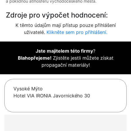
a poklidnou atmosféru východočeského města.
Zdroje pro výpočet hodnocení:
K těmto údajům mají přístup pouze přihlášení
uživatelé.
Klikněte sem pro přihlášení.
Jste majitelem této firmy
?
Blahopřejeme!
Zjistěte jestli můžete získat
propagační materiály!
Vysoké Mýto
Hotel VIA IRONIA Javornického 30