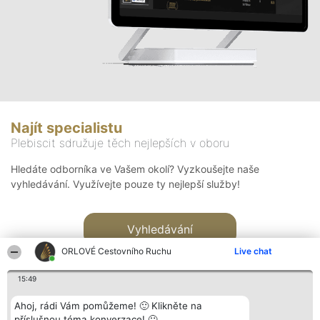
Najít specialistu
Plebiscit sdružuje těch nejlepších v oboru
Hledáte odborníka ve Vašem okolí? Vyzkoušejte naše
vyhledávání. Využívejte pouze ty nejlepší služby!
Vyhledávání
ORLOVÉ Cestovního Ruchu
Live chat
15:49
Ahoj, rádi Vám pomůžeme! 🙂 Klikněte na
příslušnou téma konverzace! 🙂