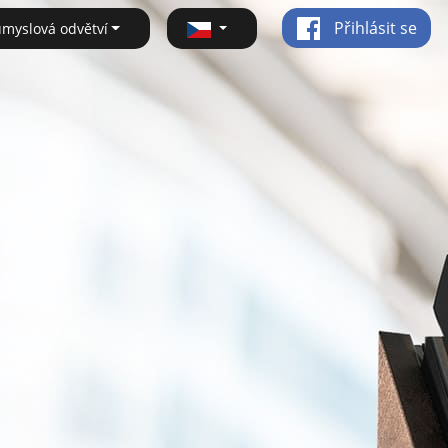
Přihlásit se
ůmyslová odvětví