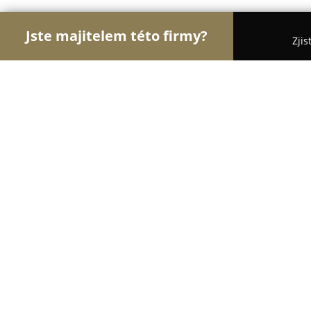
Jste majitelem této firmy?
Zjis
Orlové Cestovního Ruchu
Penziony, Cestovní Ka
Wellness Hotel Valnovka
8.1
(576)
Kamenice, Kamenice
Zobrazit telefonní číslo