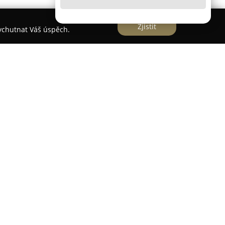
Zjistit
vychutnat Váš úspěch.
tuován v půvabné krajině Ladova kraje, v blízkosti
bjekt slouží jako vhodné místo k odpočinku během
iremní události. Ubytovací kapacita činí 55 lůžek,
ních hotelových pokojů a rekonstruovaných,
é roubence. Každé ubytování má vlastní sociální
no zdarma Wi-Fi připojení.
alitní gastronomie ve zdejší restauraci, která
ní jídla z čerstvých surovin, s možností posezení
 pořádání firemních nebo společenských akcí je k