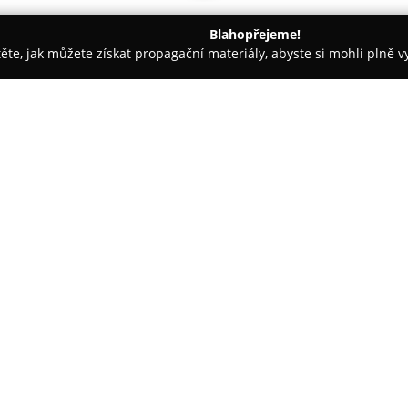
Blahopřejeme!
těte, jak můžete získat propagační materiály, abyste si mohli plně 
nceláře - Benešov
Wellness Hotel Valnovka
O společnosti:
Wellness Hotel Valnovka
je si
Prahy, ve vesnici Kamenice. O
víkendů, pro rodinné pobyty i f
která jsou rozdělena do moder
Zobrazit více >>
útulných místností v historick
zařízení a hostům je poskytová
Součástí pobytu v zařízení je kv
nabízí české speciality a moder
na klidné venkovní terase. Pro