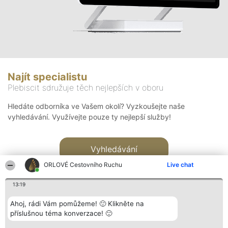
Najít specialistu
Plebiscit sdružuje těch nejlepších v oboru
Hledáte odborníka ve Vašem okolí? Vyzkoušejte naše
vyhledávání. Využívejte pouze ty nejlepší služby!
Vyhledávání
ORLOVÉ Cestovního Ruchu
Live chat
13:19
Ahoj, rádi Vám pomůžeme! 🙂 Klikněte na
příslušnou téma konverzace! 🙂
Organizátor hlasování
Plebiscyt
Kontakt