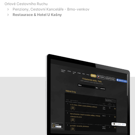
Orlové Cestovního Ruchu
Penziony, Cestovní Kanceláře - Brno-venkov
Restaurace & Hotel U Kašny