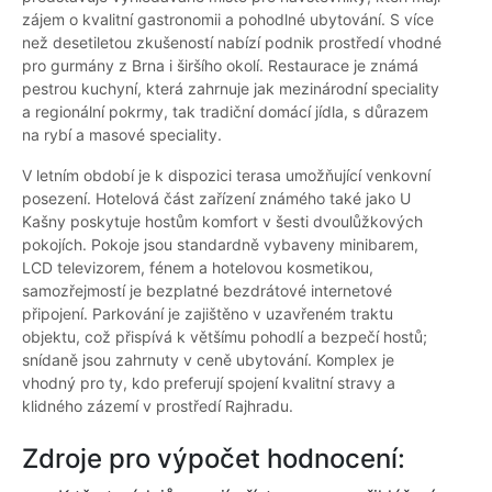
zájem o kvalitní gastronomii a pohodlné ubytování. S více
než desetiletou zkušeností nabízí podnik prostředí vhodné
pro gurmány z Brna i širšího okolí. Restaurace je známá
pestrou kuchyní, která zahrnuje jak mezinárodní speciality
a regionální pokrmy, tak tradiční domácí jídla, s důrazem
na rybí a masové speciality.
V letním období je k dispozici terasa umožňující venkovní
posezení. Hotelová část zařízení známého také jako U
Kašny poskytuje hostům komfort v šesti dvoulůžkových
pokojích. Pokoje jsou standardně vybaveny minibarem,
LCD televizorem, fénem a hotelovou kosmetikou,
samozřejmostí je bezplatné bezdrátové internetové
připojení. Parkování je zajištěno v uzavřeném traktu
objektu, což přispívá k většímu pohodlí a bezpečí hostů;
snídaně jsou zahrnuty v ceně ubytování. Komplex je
vhodný pro ty, kdo preferují spojení kvalitní stravy a
klidného zázemí v prostředí Rajhradu.
Zdroje pro výpočet hodnocení: