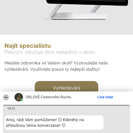
Najít specialistu
Plebiscit sdružuje těch nejlepších v oboru
Hledáte odborníka ve Vašem okolí? Vyzkoušejte naše
vyhledávání. Využívejte pouze ty nejlepší služby!
Vyhledávání
ORLOVÉ Cestovního Ruchu
Live chat
13:12
Ahoj, rádi Vám pomůžeme! 🙂 Klikněte na
příslušnou téma konverzace! 🙂
Organizátor hlasování
Plebiscyt
Kontakt