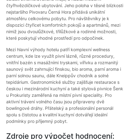
čtyřhvězdičkové ubytování. Jeho poloha v těsné blízkosti
nejstaršího Pivovaru Černá Hora přidává unikátní
atmosféru celkovému pobytu. Pro návštěvníky je k
dispozici čtyřicet komfortních pokojů a apartmánů, mezi
nimiž jsou dvoulůžkové, třílůžkové a rodinné možnosti,
které poskytují vhodné prostředí pro odpočinek.
Mezi hlavní výhody hotelu patří komplexní wellness
centrum, kde lze využít pivní lázně, různé procedury,
vnitřní bazén s masážními tryskami, vířivku a rozmanitý
saunový svět zahrnující finskou, bio aroma, parní aroma i
parní solnou saunu, dále Kneippův chodník a solné
tepidárium. Gastronomické služby zajišťuje restaurace s
českou i mezinárodní kuchyní a také stylová pivnice Šenk
u Prokuristy zaměřená na místní pivní speciality. Pro
aktivní trávení volného času jsou připraveny dvě
bowlingové dráhy. Přátelský a profesionální personál
spolu s čistotou a kvalitní kuchyní dotvářejí ideální
podmínky pro příjemný pobyt.
Zdroje pro výpočet hodnocení: