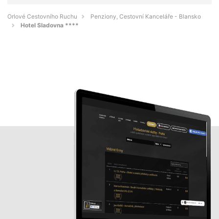
Orlové Cestovního Ruchu
Penziony, Cestovní Kanceláře - Blansko
Hotel Sladovna ****