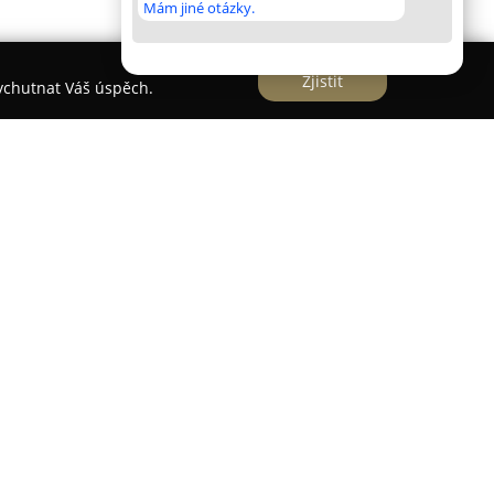
Mám jiné otázky.
Zjistit
vychutnat Váš úspěch.
uován v půvabné části na samém konci hřebene
ýšce 930 metrů. Hotel se nachází na rozhraní s
 Javorníky, což poskytuje návštěvníkům působivé
né Lysé hory. Celoročně dostupný objekt je
ní turistiky, cyklistiky i houbaření, zároveň je
 sjezdovku a v blízkém okolí se nacházejí
ě zařízených pokojích, z nichž většina byla