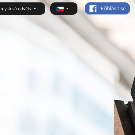
Přihlásit se
ůmyslová odvětví