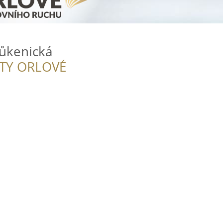
Sůkenická
ITY ORLOVÉ