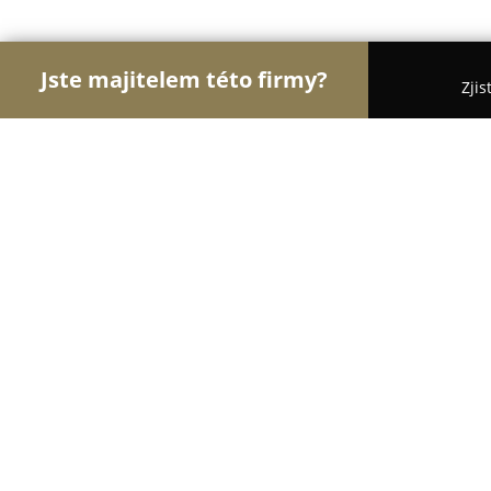
Jste majitelem této firmy?
Zjis
Orlové Cestovního Ruchu
Penziony, Cestovní Ka
Horský hotel Sůkenická
8.8
(652)
Staré Hamry, Bílá 161