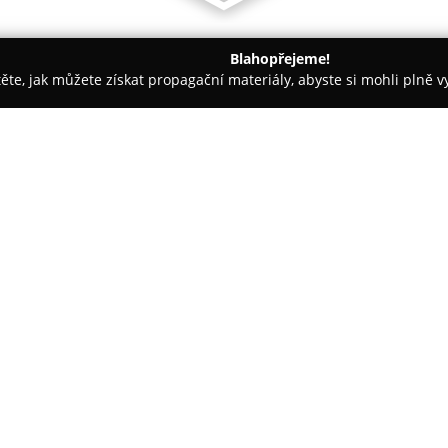
Blahopřejeme!
těte, jak můžete získat propagační materiály, abyste si mohli plně 
nceláře - Frýdek-Místek
Horský hotel Sůkenická
O společnosti:
Horský hotel Sůkenická
je sit
Vsackých Beskyd, v nadmořské v
Moravskoslezskými Beskydami a
pohledy na okolí, včetně výraz
Zobrazit více >>
vhodně umístěn pro milovníky let
zde přímý přístup na lyžařskou
upravené běžecké tratě.
Ubytování je nabízeno ve vkusn