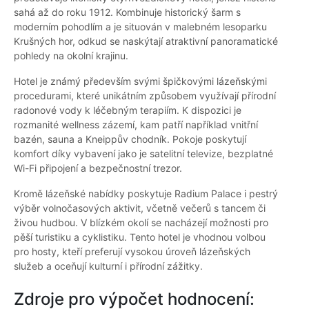
sahá až do roku 1912. Kombinuje historický šarm s
moderním pohodlím a je situován v malebném lesoparku
Krušných hor, odkud se naskýtají atraktivní panoramatické
pohledy na okolní krajinu.
Hotel je známý především svými špičkovými lázeňskými
procedurami, které unikátním způsobem využívají přírodní
radonové vody k léčebným terapiím. K dispozici je
rozmanité wellness zázemí, kam patří například vnitřní
bazén, sauna a Kneippův chodník. Pokoje poskytují
komfort díky vybavení jako je satelitní televize, bezplatné
Wi-Fi připojení a bezpečnostní trezor.
Kromě lázeňské nabídky poskytuje Radium Palace i pestrý
výběr volnočasových aktivit, včetně večerů s tancem či
živou hudbou. V blízkém okolí se nacházejí možnosti pro
pěší turistiku a cyklistiku. Tento hotel je vhodnou volbou
pro hosty, kteří preferují vysokou úroveň lázeňských
služeb a oceňují kulturní i přírodní zážitky.
Zdroje pro výpočet hodnocení: