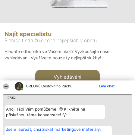
Najít specialistu
Plebiscit sdružuje těch nejlepších v oboru
Hledáte odborníka ve Vašem okolí? Vyzkoušejte naše
vyhledávání. Využívejte pouze ty nejlepší služby!
Vyhledávání
ORLOVÉ Cestovního Ruchu
Live chat
07:52
Ahoj, rádi Vám pomůžeme! 🙂 Klikněte na
příslušnou téma konverzace! 🙂
Organizátor hlasování
Plebiscyt
Kontakt
Bright Side Solutions sp. z o.
Vítězové
Kontakt
Jsem laureát, chci získat marketingové materiály.
o. sp. k.
Seznam všech
ul. Ruska 22
laureátů