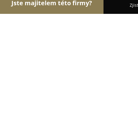
Jste majitelem této firmy?
Zjis
Orlové Cestovního Ruchu
Penziony, Cestovní Ka
Hotel Akademie Naháč
8.7
(1810)
Chocerady, Chocerady
Zobrazit telefonní číslo