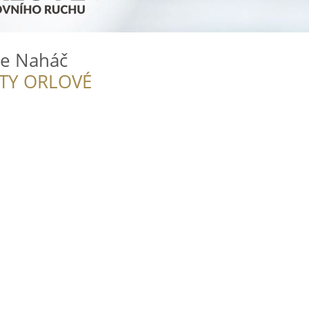
ie Naháč
ITY ORLOVÉ