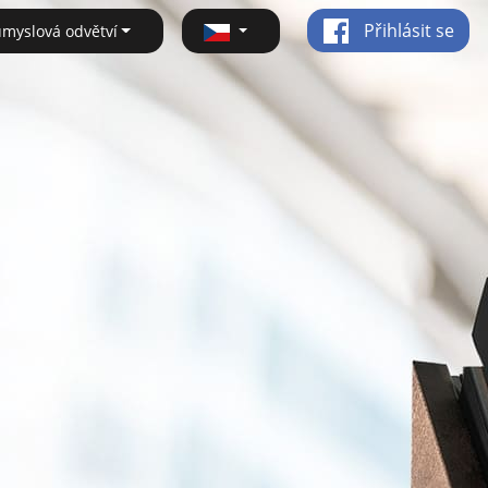
Přihlásit se
ůmyslová odvětví